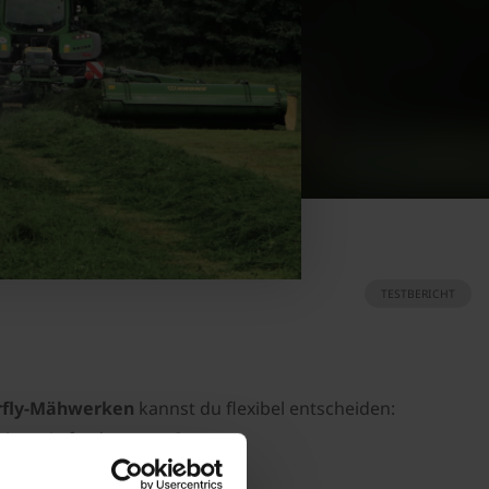
TESTBERICHT
rfly-Mähwerken
kannst du flexibel entscheiden:
deinen Anforderungen?
beitsschritte einsparst
.