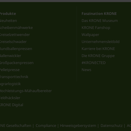
Produkte
Faszination KRONE
Neuheiten
Das KRONE Museum
Scheibenmähwerke
KRONE Fanshop
Kreiselzettwender
Wallpaper
Kreiselschwader
Unternehmensleitbild
Rundballenpressen
Karriere bei KRONE
Ballenwickler
Die KRONE Gruppe
Großpackenpressen
#KRONECTED
Pelletpresse
News
Transporttechnik
Agrarlogistik
Hochleistungs-Mähaufbereiter
Feldhäcksler
KRONE Digital
NE Gesellschaften
Compliance | Hinweisgebersystem
Datenschutz
A