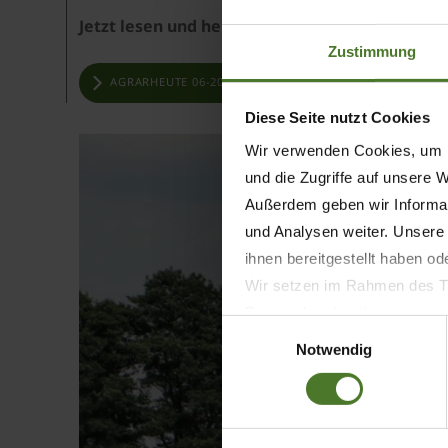
Jetzt lesen und herausfinden, welche Schwad
Zustimmung
AGRARHEUTE 06-2024: SCHWAD MIT BAND ODER SCHNEC
Diese Seite nutzt Cookies
Wir verwenden Cookies, um I
und die Zugriffe auf unsere 
Außerdem geben wir Informat
und Analysen weiter. Unsere
ihnen bereitgestellt haben o
Wir setzen im Rahmen des Tr
Datenschutzbestimmungen ein,
Einwilligungsauswahl
Daten bestehen kann.
Notwendig
Datenschutzhinweise
Impressum