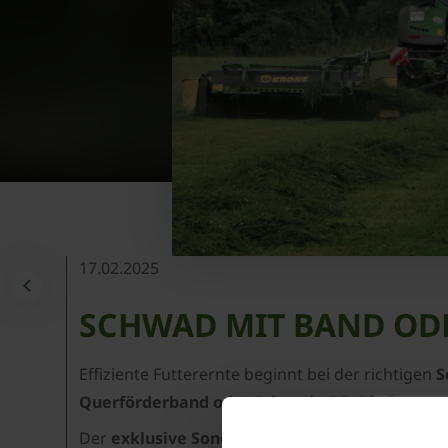
17.02.2025
SCHWAD MIT BAND OD
Effiziente Futterernte beginnt bei der richtigen
S
Querförderband oder Schnecke?
Beide Systeme
Der
exklusive Sonderdruck aus agrarheute
zei