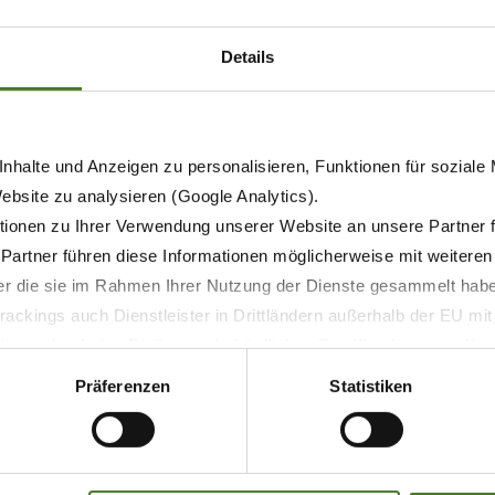
zusammenführung deine Ernte noch effizienter macht!
Details
KE?
nhalte und Anzeigen zu personalisieren, Funktionen für soziale
Website zu analysieren (Google Analytics).
ionen zu Ihrer Verwendung unserer Website an unsere Partner 
 Partner führen diese Informationen möglicherweise mit weitere
der die sie im Rahmen Ihrer Nutzung der Dienste gesammelt hab
ackings auch Dienstleister in Drittländern außerhalb der EU mi
 wodurch das Risiko von behördlichen Zugriffen bzw. von Kontro
Präferenzen
Statistiken