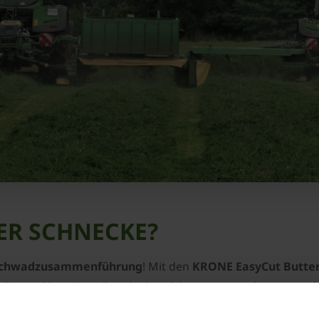
ER SCHNECKE?
chwadzusammenführung
! Mit den
KRONE EasyCut Butte
 bieten klare Vorteile – doch welches passt am besten zu 
gt, wie du mit der richtigen Technik
Zeit, Kraftstoff und Ar