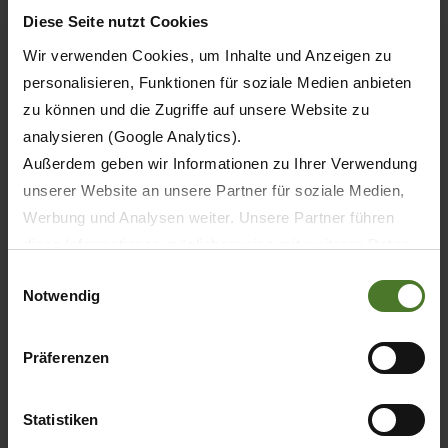
Diese Seite nutzt Cookies
Wir verwenden Cookies, um Inhalte und Anzeigen zu
personalisieren, Funktionen für soziale Medien anbieten
zu können und die Zugriffe auf unsere Website zu
analysieren (Google Analytics).
Außerdem geben wir Informationen zu Ihrer Verwendung
unserer Website an unsere Partner für soziale Medien,
Werbung und Analysen weiter. Unsere Partner führen
diese Informationen möglicherweise mit weiteren Daten
20.05.2026
zusammen, die Sie ihnen bereitgestellt haben oder die
Einwilligungsauswahl
TISK
PRODUKTY
Notwendig
sie im Rahmen Ihrer Nutzung der Dienste gesammelt
haben.
Wir setzen im Rahmen des Trackings auch Dienstleister
30 let KRONE BiG M – první samojízdný
Präferenzen
žací stroj světa slaví jubileum
in Drittländern außerhalb der EU mit abweichenden
Datenschutzbestimmungen ein, wodurch das Risiko von
Statistiken
behördlichen Zugriffen bzw. von Kontrollverlust bzgl.
ZJISTIT VÍC