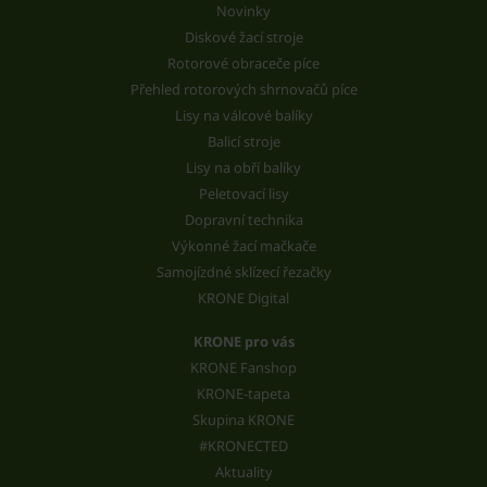
Novinky
Diskové žací stroje
Rotorové obraceče píce
Přehled rotorových shrnovačů píce
Lisy na válcové balíky
Balicí stroje
Lisy na obří balíky
Peletovací lisy
Dopravní technika
Výkonné žací mačkače
Samojízdné sklízecí řezačky
KRONE Digital
KRONE pro vás
KRONE Fanshop
KRONE-tapeta
Skupina KRONE
#KRONECTED
Aktuality