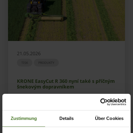
21.05.2026
TISK
PRODUKTY
KRONE EasyCut R 360 nyní také s příčným
šnekovým dopravníkem
ZJISTIT VÍC
Zustimmung
Details
Über Cookies