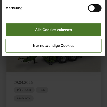
übermittelter Daten bestehen kann.
Marketing
Datenschutzhinweise
Impressum
Alle Cookies zulassen
Nur notwendige Cookies
29.04.2026
PŘEDNOSTI
TISK
PRODUKTY