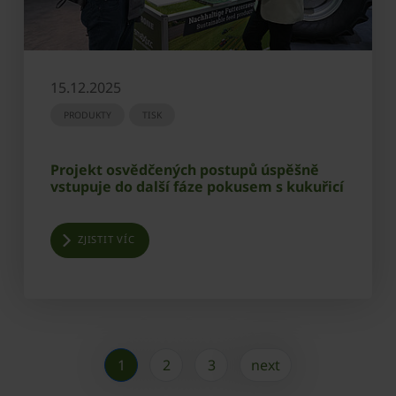
15.12.2025
PRODUKTY
TISK
Projekt osvědčených postupů úspěšně
vstupuje do další fáze pokusem s kukuřicí
ZJISTIT VÍC
1
2
3
next