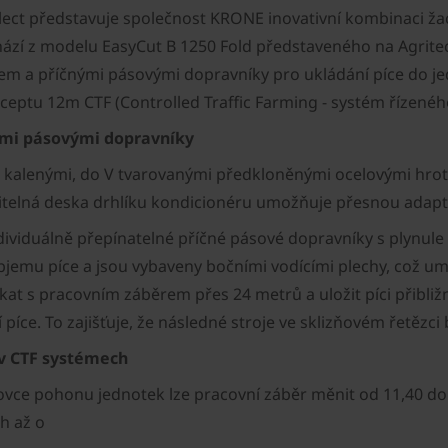
llect představuje společnost KRONE inovativní kombinaci žací
ází z modelu EasyCut B 1250 Fold představeného na Agrite
em a příčnými pásovými dopravníky pro ukládání píce do je
ceptu 12m CTF (Controlled Traffic Farming - systém řízenéh
ými pásovými dopravníky
 kalenými, do V tvarovanými předkloněnými ocelovými hroty 
itelná deska drhlíku kondicionéru umožňuje přesnou adap
dividuálně přepínatelné příčné pásové dopravníky s plynule 
emu píce a jsou vybaveny bočními vodícími plechy, což umo
ekat s pracovním záběrem přes 24 metrů a uložit píci přibl
píce. To zajišťuje, že následné stroje ve sklizňovém řetězc
 v CTF systémech
e pohonu jednotek lze pracovní záběr měnit od 11,40 do 12
ch až o