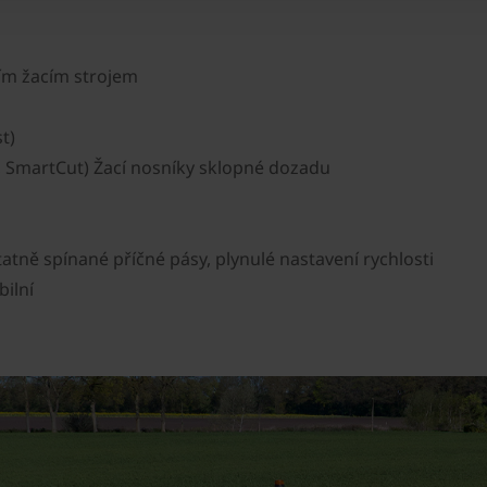
ním žacím strojem
t)
t, SmartCut) Žací nosníky sklopné dozadu
tně spínané příčné pásy, plynulé nastavení rychlosti
ilní