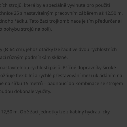
ch strojů, která byla speciálně vyvinuta pro použití
chnice 25 s nastavitelným pracovním záběrem až 12,50 m.
dnoho řádku. Tato žací trojkombinace je tím předurčena i
o pohybu strojů na poli).
(Ø 64 cm), jehož otáčky lze řadit ve dvou rychlostních
taci různým podmínkám sklizně.
nastavitelnou rychlostí pásů. Příčné dopravníky široké
žňuje flexibilní a rychlé přestavování mezi ukládáním na
ižně na šířku 15 metrů – padnoucí do kombinace se strojem
i budou dokonale využity.
,50 m. Obě žací jednotky lze z kabiny hydraulicky