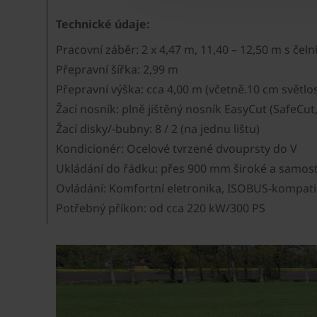
Technické údaje:
Pracovní záběr: 2 x 4,47 m, 11,40 – 12,50 m s čel
Přepravní šířka: 2,99 m
Přepravní výška: cca 4,00 m (včetně.10 cm světlos
Žací nosník: plně jištěný nosník EasyCut (SafeCu
Žací disky/-bubny: 8 / 2 (na jednu lištu)
Kondicionér: Ocelové tvrzené dvouprsty do V
Ukládání do řádku: přes 900 mm široké a samosta
Ovládání: Komfortní eletronika, ISOBUS-kompatib
Potřebný příkon: od cca 220 kW/300 PS