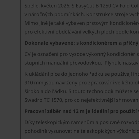
Spelle, květen 2026: S EasyCut B 1250 CV Fold Co
v náročných podmínkách. Konstrukce stroje vych
Mimo jiné je také vybaven prstovým kondicionér
pro efektivní obdělávání velkých ploch podle kon
Dokonale vybavené: s kondicionérem a příčn
CV je označení pro vysoce výkonný kondicionér s
stupních manuální převodovkou. Plynule nastav
K ukládání píce do jednoho řádku se používají in
910 mm jsou navrženy pro zpracování velkého obj
široko a do řádku. S touto technologií můžete s
Swadro TC 1570, pro co nejefektivnější shrnování 
Pracovní záběr nad 12 m je ideální pro použití
Díky teleskopickým ramenům a posuvné rozvodovc
pohodlně vysunovat na teleskopických výložnící