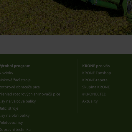
Výrobní program
KRONE pro vás
Novinky
KRONE Fanshop
Diskové žací stroje
KRONE-tapeta
Rotorové obraceče píce
Skupina KRONE
Přehled rotorových shrnovačů píce
#KRONECTED
Lisy na válcové balíky
Aktuality
Balicí stroje
Lisy na obří balíky
Peletovací lisy
Dopravní technika