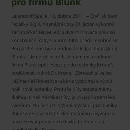
pro firmu Blunk
Lalendorf/Spelle, 19. dubna 2011 ¬– Čtyři sklízecí
řezačky Big X, 4 senážní vozy ZX, jeden výkonný
žací mačkač Big M 500 a dva shrnovače pokosů
konstrukční řady Swadro 1400 předal osobně Dr.
Bernard Krone týmu podnikatele Joachima (Jogi)
Blunka. „Jsme velice rádi, že nám milá rodinná
firma Blunk opět investuje do techniky Krone“,
poděkoval rodině Dr. Krone. „Zároveň si velice
vážíme Vaší investice také ve výzkumu a vývoji
naší nové techniky. Protože díky soustavnému
dialogu s našimi zákazníky, jako např. intenzívní
výměnou zkušeností s Vámi a Vašimi pracovníky
dokážeme naše technické možnosti a vývoj včas
nasměrovat podle požadavků budoucnosti“,
uvedl dále Dr. Krone.