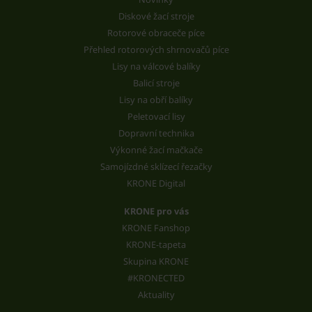
Diskové žací stroje
Rotorové obraceče píce
Přehled rotorových shrnovačů píce
Lisy na válcové balíky
Balicí stroje
Lisy na obří balíky
Peletovací lisy
Dopravní technika
Výkonné žací mačkače
Samojízdné sklízecí řezačky
KRONE Digital
KRONE pro vás
KRONE Fanshop
KRONE-tapeta
Skupina KRONE
#KRONECTED
Aktuality