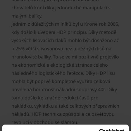
chovatelů koní díky jednoduché manipulaci s
malými balíky.
Jedním z důležitých milníků byl u Krone rok 2005,
kdy došlo k uvedení HDP principu. Díky metodě
vysokých lisovacích tlaků mohlo být dosaženo až
o 25% větší slisovanosti než u běžných lisů na
hranolovité balíky. To se velmi pozitivně projevilo
na ekonomické a ekologické stránce celého
následného logistického řetězce. Díky HDP lisu
mohla být poprvé kompletně využita celková
povolená hmotnost nákladní soupravy 40t. Díky
tomu došlo ke značné redukci časů pro
nakládku, vykládku a také celkových přepravních
nákladů. HDP technika způsobila celosvětovou
revoluci v obchodu se slámou.