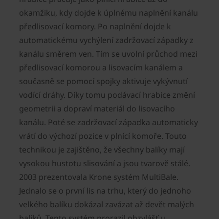
okamžiku, kdy dojde k úplnému naplnění kanálu
předlisovací komory. Po naplnění dojde k
automatickému vychýlení zadržovací západky z
kanálu směrem ven. Tím se uvolní průchod mezi
předlisovací komorou a lisovacím kanálem a
současně se pomocí spojky aktivuje vykývnutí
vodící dráhy. Díky tomu podávací hrabice změní
geometrii a dopraví materiál do lisovacího
kanálu. Poté se zadržovací západka automaticky
vrátí do výchozí pozice v plnící komoře. Touto
technikou je zajištěno, že všechny balíky mají
vysokou hustotu slisování a jsou tvarově stálé.
2003 prezentovala Krone systém MultiBale.
Jednalo se o první lis na trhu, který do jednoho
velkého balíku dokázal zavázat až devět malých
balíků. Tento systém prorazil obzvlášť u