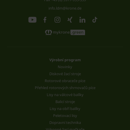
info.ldm@krone.de
Výrobní program
Novinky
Diskové žací stroje
Rotorové obraceče píce
Přehled rotorových shrnovačů píce
Lisy na válcové balíky
Balicí stroje
Lisy na obří balíky
Peletovací lisy
Dopravní technika
Výkonné žací mačkače