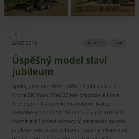
24.09.2018
PRODUKTY
TISK
Úspěšný model slaví
jubileum
Spelle, prosinec 2018 – stříbrné jubileum pro
Krone BiG Pack. Před 25 lety představila firma
Krone první lis na velké hranolovité balíky.
Aktuálně Krone nabízí 16 modelů v pěti různých
rozměrech lisovací komory. V návaznosti na toto
jubileum odstartovala Krone rozsáhlý informační
projekt. Ten je k nalezení pod následujícím