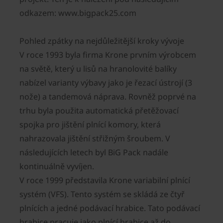
odkazem: www.bigpack25.com
Pohled zpátky na nejdůležitější kroky vývoje
V roce 1993 byla firma Krone prvním výrobcem
na světě, který u lisů na hranolovité balíky
nabízel varianty výbavy jako je řezací ústrojí (3
nože) a tandemová náprava. Rovněž poprvé na
trhu byla použita automatická přetěžovací
spojka pro jištění plnící komory, která
nahrazovala jištění střižným šroubem. V
následujících letech byl BiG Pack nadále
kontinuálně vyvíjen.
V roce 1999 představila Krone variabilní plnící
systém (VFS). Tento systém se skládá ze čtyř
plnících a jedné podávací hrabice. Tato podávací
hrabice pracuje jako plnící hrabice až do