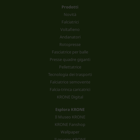
Prodotti
Novità
Falciatrici
Voltafieno
Andanatori
Rotopresse
Fasciatrice per balle
Presse quadre giganti
Pellettatrice
Tecnologia dei trasporti
Falciatrice semovente
Falcia-trinca caricatrici
KRONE Digital
Esplora KRONE
Il Museo KRONE
KRONE Fanshop
Wallpaper
Il gruppo KRONE