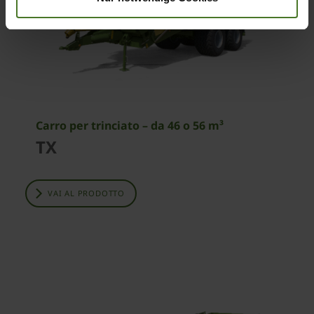
Carro per trinciato – da 46 o 56 m³
TX
VAI AL PRODOTTO