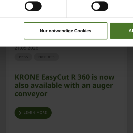
Nur notwendige Cookies
A
21.05.2026
PRESS
PRODUCTS
KRONE EasyCut R 360 is now
also available with an auger
conveyor
LEARN MORE