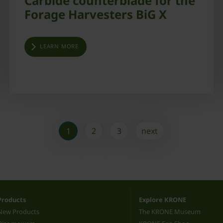
Carbide counterblade for the
Forage Harvesters BiG X
LEARN MORE
1
2
3
next
Products
Explore KRONE
New Products
The KRONE Museum