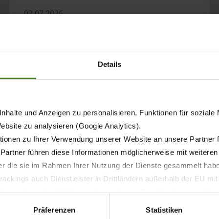
02.07.2026
PRESS
PRODUCTS
KRONE Swadro TC 1250 Pro –
Details
Swathing with even greater
comfort
nhalte und Anzeigen zu personalisieren, Funktionen für soziale
LEARN MORE
Website zu analysieren (Google Analytics).
ionen zu Ihrer Verwendung unserer Website an unsere Partner 
 Partner führen diese Informationen möglicherweise mit weitere
der die sie im Rahmen Ihrer Nutzung der Dienste gesammelt hab
ackings auch Dienstleister in Drittländern außerhalb der EU mi
 wodurch das Risiko von behördlichen Zugriffen bzw. von Kontro
Präferenzen
Statistiken