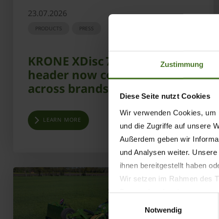
23.07.2026
PRODUCTS
PRESS
KRONE XDisc 710: Direct cut
Zustimmung
header now compatible
across brands
Diese Seite nutzt Cookies
Wir verwenden Cookies, um I
LEARN MORE
und die Zugriffe auf unsere 
Außerdem geben wir Informat
und Analysen weiter. Unsere
ihnen bereitgestellt haben o
Wir setzen im Rahmen des Tr
Datenschutzbestimmungen ein,
Einwilligungsauswahl
Daten bestehen kann.
Notwendig
Datenschutzhinweise