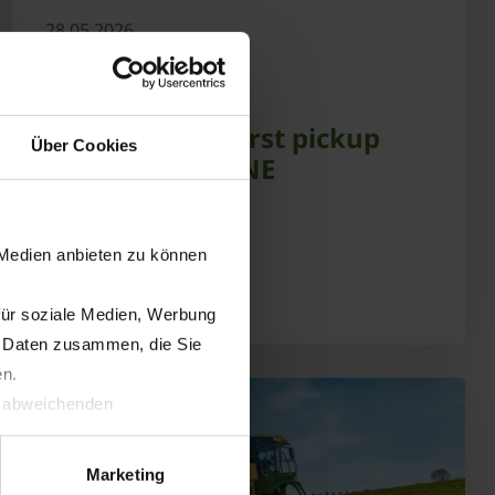
28.05.2026
PRESS
PRODUCTS
Swativo – The first pickup
Über Cookies
rake from KRONE
LEARN MORE
 Medien anbieten zu können
für soziale Medien, Werbung
n Daten zusammen, die Sie
en.
t abweichenden
llverlust bzgl. übermittelter
Marketing