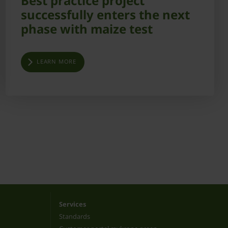
Best practice project
successfully enters the next
phase with maize test
LEARN MORE
Services
Standards