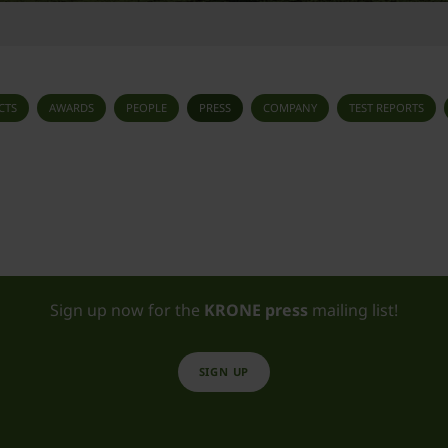
CTS
AWARDS
PEOPLE
PRESS
COMPANY
TEST REPORTS
Sign up now for the
KRONE press
mailing list!
SIGN UP