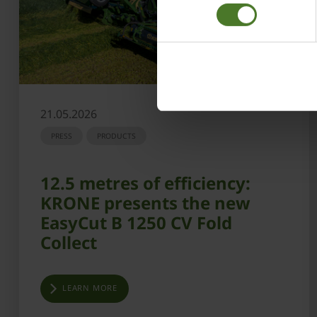
Impressum
21.05.2026
PRESS
PRODUCTS
12.5 metres of efficiency:
KRONE presents the new
EasyCut B 1250 CV Fold
Collect
LEARN MORE