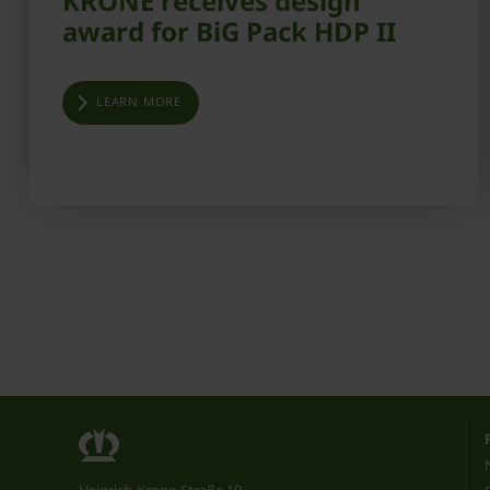
KRONE receives design
award for BiG Pack HDP II
LEARN MORE