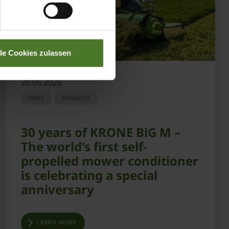
lle Cookies zulassen
20.05.2026
PRESS
PRODUCTS
30 years of KRONE BiG M –
The world's first self-
propelled mower conditioner
is celebrating a special
anniversary
LEARN MORE