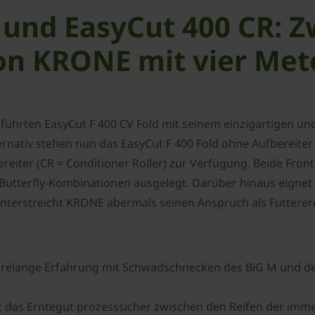
 und EasyCut 400 CR: 
n KRONE mit vier Mete
geführten EasyCut F 400 CV Fold mit seinem einzigartigen un
rnativ stehen nun das EasyCut F 400 Fold ohne Aufbereite
iter (CR = Conditioner Roller) zur Verfügung. Beide Fron
tterfly-Kombinationen ausgelegt. Darüber hinaus eignet si
terstreicht KRONE abermals seinen Anspruch als Futterernte
hrelange Erfahrung mit Schwadschnecken des BiG M und der
t das Erntegut prozesssicher zwischen den Reifen der im