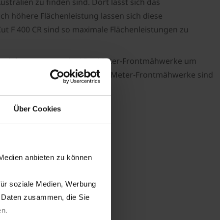
stralien zu finden sind. Dort lässt sich das
 höhere Flächenleistung lassen sich diese
 F 400 CR sind so maximale Flächenleistungen zu
ge Produktprogramm der Vier-Meter-Frontmähwerke um
ende Lösung parat hat. Die Vier-Meter-Frontmähwerke sind
tterqualität.
Über Cookies
 Medien anbieten zu können
für soziale Medien, Werbung
n Daten zusammen, die Sie
en.