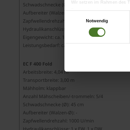
Wir setzen im Rahmen des Tr
Schwadschnecke (Ø): -
Datenschutzbestimmungen ein,
Aufbereiter (Walzen-Ø): 2 x à 25 cm
Einwilligungsauswahl
Daten bestehen kann.
Zapfwellendrehzahl: 1000 U/min
Notwendig
Datenschutzhinweise
Hydraulikanschlüsse: 1 x EW
Impressum
Eigengewicht: ca. 1780 kg
Leistungsbedarf: ca. 74 kW
EC F 400 Fold
Arbeitsbreite: 4,04 m
Transportbreite: 3,00 m
Mähholm: klappbar
Anzahl Mähscheiben/-trommeln: 5/4
Schwadschnecke (Ø): 45 cm
Aufbereiter (Walzen-Ø): -
Zapfwellendrehzahl: 1000 U/min
Hydraulikanschlüsse: 1 x EW, 1 x DW