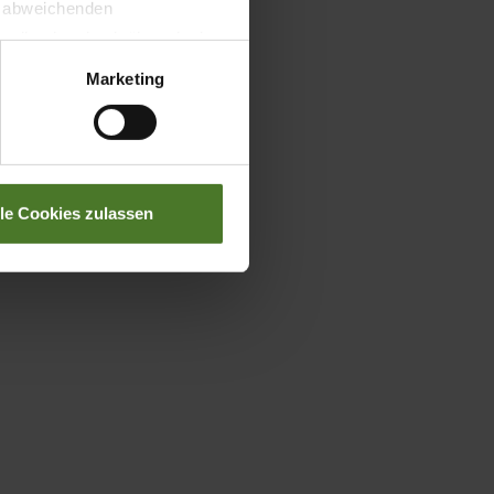
t abweichenden
llverlust bzgl. übermittelter
Marketing
lle Cookies zulassen