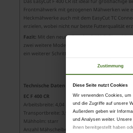
Das EasyCut F 400 CR ist ideal für großflächige B
Frontmähwerk mit gezogenen Mähwerken wie etwa
Heckmähwerke auch mit dem EasyCut TC Connect
erzielen, wobei nicht nur beste Futterqualität 
Fazit:
Mit den neuen EasyCut F 400 Fold und Ea
zwei weitere Modelle und stellt einmal mehr unt
ein weiterer Schritt zu noch mehr Arbeitsbreite 
Zustimmung
Technische Daten
Diese Seite nutzt Cookies
Wir verwenden Cookies, um I
EC F 400 CR
und die Zugriffe auf unsere 
Arbeitsbreite: 4,04 m
Außerdem geben wir Informat
Transportbreite: 3,90 m
und Analysen weiter. Unsere
Mähholm: starr
ihnen bereitgestellt haben o
Anzahl Mähscheiben/-trommeln: 5/4