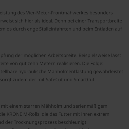
rleistung des Vier-Meter-Frontmähwerkes besonders
ist sich hier als ideal. Denn bei einer Transportbreite
lemlos durch enge Stalleinfahrten und beim Entladen auf
pfung der möglichen Arbeitsbreite. Beispielsweise lässt
eite von gut zehn Metern realisieren. Die Folge:
stellbare hydraulische Mähholmentlastung gewährleistet
t sorgt zudem der mit SafeCut und SmartCut
ist mit einem starren Mähholm und serienmäßigem
ie KRONE M-Rolls, die das Futter mit ihren extrem
nd der Trocknungsprozess beschleunigt.