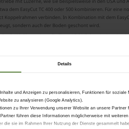
etriebe mit Luzerne, wie sie beispielsweise in den USA und Au
 dem EasyCut TC 400 oder 500 kombinieren. Für eine noch
 Koppelrahmen verbinden. In Kombination mit dem EasyCut
erzeugt, sondern auch der Boden geschont wird.
syCut F 400 CR erweitert die Firma KRONE das einzigarti
er Beweis, dass sie für alle Einsatzbedingungen eine pass
und folglich noch höherer Flächenleistung bei steigender Fu
Details
nhalte und Anzeigen zu personalisieren, Funktionen für soziale
Website zu analysieren (Google Analytics).
ionen zu Ihrer Verwendung unserer Website an unsere Partner 
 Partner führen diese Informationen möglicherweise mit weitere
der die sie im Rahmen Ihrer Nutzung der Dienste gesammelt hab