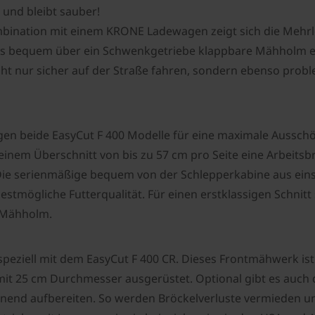
t und bleibt sauber!
ombination mit einem KRONE Ladewagen zeigt sich die Meh
us bequem über ein Schwenkgetriebe klappbare Mähholm erwe
cht nur sicher auf der Straße fahren, sondern ebenso prob
gen beide EasyCut F 400 Modelle für eine maximale Ausschö
inem Überschnitt von bis zu 57 cm pro Seite eine Arbeitsbr
 Die serienmäßige bequem von der Schlepperkabine aus ein
stmögliche Futterqualität. Für einen erstklassigen Schnit
t-Mähholm.
speziell mit dem EasyCut F 400 CR. Dieses Frontmähwerk 
mit 25 cm Durchmesser ausgerüstet. Optional gibt es auch d
onend aufbereiten. So werden Bröckelverluste vermieden u