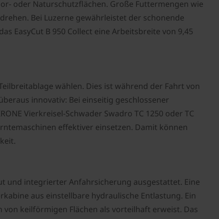
Moor- oder Naturschutzflächen. Große Futtermengen wie
rehen. Bei Luzerne gewährleistet der schonende
s EasyCut B 950 Collect eine Arbeitsbreite von 9,45
ilbreitablage wählen. Dies ist während der Fahrt von
 überaus innovativ: Bei einseitig geschlossener
n KRONE Vierkreisel-Schwader Swadro TC 1250 oder TC
rntemaschinen effektiver einsetzen. Damit können
keit.
 und integrierter Anfahrsicherung ausgestattet. Eine
abine aus einstellbare hydraulische Entlastung. Ein
von keilförmigen Flächen als vorteilhaft erweist. Das