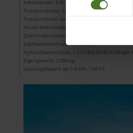
Arbeitsbreite: 9,45 m (inkl. Frontmähwerk)
Impressum
Transportbreite: 2,99 m
Transporthöhe: unter 4,00 m (bei 20 cm Bodenfre
Anzahl Mähscheiben/-trommeln: 12/4
Querförderschnecken: serienmäßig
Zapfwellendrehzahl: 1000 U/min
Hydraulikanschlüsse: 1 x LS (bei ISOBUS-fähige
Eigengewicht: 2.980 kg
Leistungsbedarf: ab 118 kW / 160 PS