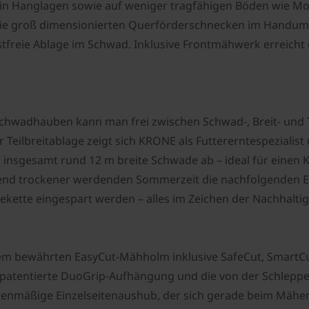
atz in Hanglagen sowie auf weniger tragfähigen Böden wie 
die groß dimensionierten Querförderschnecken im Handumd
freie Ablage im Schwad. Inklusive Frontmähwerk erreicht da
chwadhauben kann man frei zwischen Schwad-, Breit- und Te
 Teilbreitablage zeigt sich KRONE als Futtererntespezialist
er insgesamt rund 12 m breite Schwade ab – ideal für eine
hmend trockener werdenden Sommerzeit die nachfolgenden E
tekette eingespart werden – alles im Zeichen der Nachhaltig
dem bewährten EasyCut-Mähholm inklusive SafeCut, SmartCut
patentierte DuoGrip-Aufhängung und die von der Schlepperk
rienmäßige Einzelseitenaushub, der sich gerade beim Mähen 