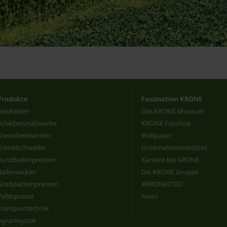
Produkte
Faszination KRONE
Neuheiten
Das KRONE Museum
Scheibenmähwerke
KRONE Fanshop
Kreiselzettwender
Wallpaper
Kreiselschwader
Unternehmensleitbild
Rundballenpressen
Karriere bei KRONE
Ballenwickler
Die KRONE Gruppe
Großpackenpressen
#KRONECTED
Pelletpresse
News
Transporttechnik
Agrarlogistik