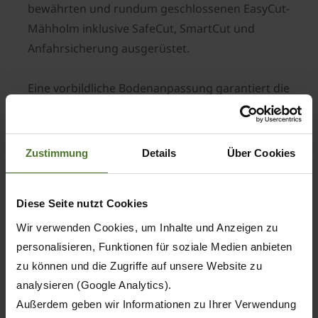
bewährten und rundum geschlossenen EasyCut-
Mähholm inklusive SafeCut, SmartCut und
Anfahrsicherung ausgerüstet.
Eine vorbildliche Bodenanpassung garantiert die
DuoGrip-Aufhängung; so werden die
Mäheinheiten im Schwerpunkt getragen und von
Lenkern geführt. Die Mähkombination ist zudem
Zustimmung
Details
Über Cookies
mit hydraulischer Entlastung ausgestattet; so
kann der Fahrer die Mähwerksentlastung direkt
Diese Seite nutzt Cookies
vom Schleppersitz aus stufenlos einstellen.
Daraus resultiert eine zuverlässige
Wir verwenden Cookies, um Inhalte und Anzeigen zu
Bodenanpassung.
personalisieren, Funktionen für soziale Medien anbieten
Ein weiterer praxisgerechter Aspekt: Das EasyCut
zu können und die Zugriffe auf unsere Website zu
analysieren (Google Analytics).
B 950 Collect ist serienmäßig mit
Außerdem geben wir Informationen zu Ihrer Verwendung
Einzelseitenaushub ausgestattet; je nach Bedarf