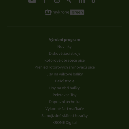
Výrobní program
Novinky
Diskové žací stroje
Rotorové obraceče píce
Přehled rotorových shrnovačů píce
Lisy na válcové balíky
Balicí stroje
Lisy na obří balíky
Peletovací lisy
Dopravní technika
Výkonné žací mačkače
Samojízdné sklízecí řezačky
KRONE Digital