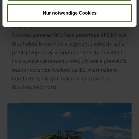
cívek motouzů (každá cívka o hmotnosti až 15
kg).
Nur notwendige Cookies
Závěrem
S novou generací BiG Pack podtrhuje KRONE své
dlouholeté know-how v segmentu velkých lisů a
představuje nový, v mnoha ohledech inovativní
lis o vysoké výkonnosti, který uživatele přesvědčí
bezkonkurenční kvalitou balíků, maximálním
komfortem, nízkými náklady na provoz a
dlouhou životností.