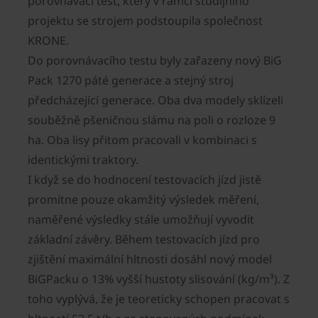
porovnávací test, který v rámci studijního
projektu se strojem podstoupila společnost
KRONE.
Do porovnávacího testu byly zařazeny nový BiG
Pack 1270 páté generace a stejný stroj
předcházející generace. Oba dva modely sklízeli
souběžně pšeničnou slámu na poli o rozloze 9
ha. Oba lisy přitom pracovali v kombinaci s
identickými traktory.
I když se do hodnocení testovacích jízd jistě
promítne pouze okamžitý výsledek měření,
naměřené výsledky stále umožňují vyvodit
základní závěry. Během testovacích jízd pro
zjištění maximální hltnosti dosáhl nový model
BiGPacku o 13% vyšší hustoty slisování (kg/m³). Z
toho vyplývá, že je teoreticky schopen pracovat s