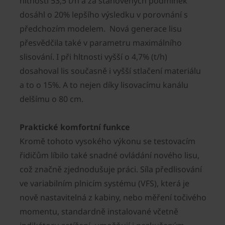
hltností 53,5 t/h a za stanovených podmínek
dosáhl o 20% lepšího výsledku v porovnání s
předchozím modelem. Nová generace lisu
přesvědčila také v parametru maximálního
slisování. I při hltnosti vyšší o 4,7% (t/h)
dosahoval lis současně i vyšší stlačení materiálu
a to o 15%. A to nejen díky lisovacímu kanálu
delšímu o 80 cm.
Praktické komfortní funkce
Kromě tohoto vysokého výkonu se testovacím
řidičům líbilo také snadné ovládání nového lisu,
což značně zjednodušuje práci. Síla předlisování
ve variabilním plnicím systému (VFS), která je
nově nastavitelná z kabiny, nebo měření točivého
momentu, standardně instalované včetně