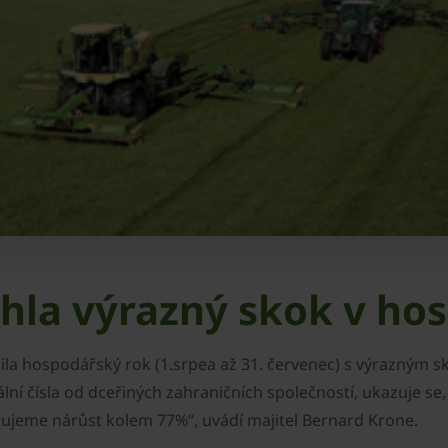
hla výrazný skok v ho
ila hospodářský rok (1.srpea až 31. červenec) s výrazným 
lní čísla od dceřiných zahraničních společností, ukazuje 
dujeme nárůst kolem 77%“, uvádí majitel Bernard Krone.