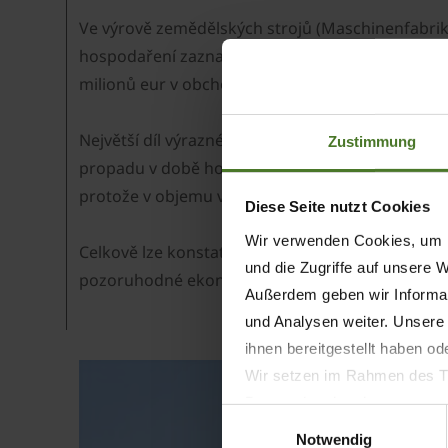
Ve výrově zemědělských strojů (Maschinenfabri
hospodaření zaznamenává i prodej zemědělské te
milionů eur v obchodním obratu.
Největší díl výrazného hospodářského výsledku 
Zustimmung
propadu v době hospodářské a finanční krize evi
protože v objemu výroby je výsledek srovnatelný
Diese Seite nutzt Cookies
Wir verwenden Cookies, um I
Celkově lze konstatovat, že díky své inovativní 
und die Zugriffe auf unsere 
pozoruhodné ekonomické výsledky. Auditované z
Außerdem geben wir Informat
und Analysen weiter. Unsere
ihnen bereitgestellt haben o
Wir setzen im Rahmen des Tr
Datenschutzbestimmungen ein,
Einwilligungsauswahl
Daten bestehen kann.
Notwendig