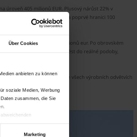
a úroveň 405 milionů EUR. Plusový nárůst 22% v
ungen). Zde KRONE překročila poprvé hranici 100
) s obratem na úrovni 775 milionů eur. Po obrovském
Über Cookies
ed, obrovský skok je třeba uvést do reálné podoby,
 Medien anbieten zu können
ákazníků, může KORNE očekávat ve všech výrobních odvětvích
ích týdnech.
für soziale Medien, Werbung
n Daten zusammen, die Sie
en.
t abweichenden
llverlust bzgl. übermittelter
Marketing