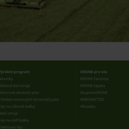
Výrobní program
KRONE pro vás
Novinky
KRONE Fanshop
Diskové žací stroje
KRONE-tapeta
Rotorové obraceče píce
Skupina KRONE
Přehled rotorových shrnovačů píce
#KRONECTED
Lisy na válcové balíky
Aktuality
Balicí stroje
Lisy na obří balíky
Peletovací lisy