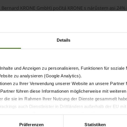
k Bernard KRONE GmbH) počítá KRONE s nárůstem asi 24% n
chniky (LVD – KRONE Landtechnik Vertrieb und Dienstleist
nese výroba dopravní techniky (Fahrzeugwerk Krone, Werlte
Details
duje KRONE nárůst proti loňsku 150%. „Tento, na první pohl
 s obratem v roce 2006/2007“, uvádí dále Bernard Krone.
nhalte und Anzeigen zu personalisieren, Funktionen für soziale
paletě strojů, solidní finanční základně a trvalé věrnosti z
Website zu analysieren (Google Analytics).
ávěrečné výsledky budou firmou KRONE uveřejněny v příšt
ionen zu Ihrer Verwendung unserer Website an unsere Partner 
 Partner führen diese Informationen möglicherweise mit weitere
der die sie im Rahmen Ihrer Nutzung der Dienste gesammelt hab
ackings auch Dienstleister in Drittländern außerhalb der EU mi
 wodurch das Risiko von behördlichen Zugriffen bzw. von Kontro
Präferenzen
Statistiken