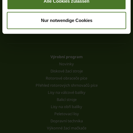
Alle Cookies zulassen
info.ldm@krone.de
Nur notwendige Cookies
Výrobní program
Novinky
Diskové žací stroje
Rotorové obraceče píce
Přehled rotorových shrnovačů píce
Lisy na válcové balíky
Balicí stroje
Lisy na obří balíky
Peletovací lisy
Dopravní technika
Výkonné žací mačkače