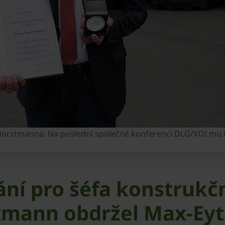
Horstmanna: Na poslední společné konferenci DLG/VDI mu b
í pro šéfa konstrukč
rstmann obdržel Max-Ey