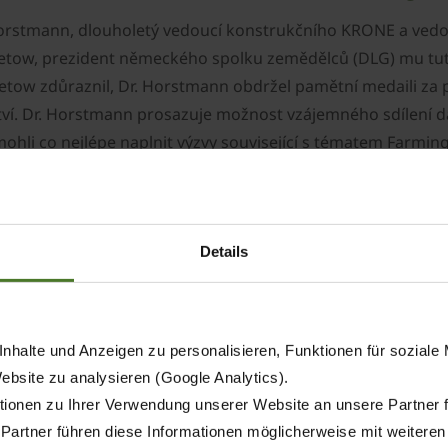
f Horstmann, dlouholetý vedoucí konstrukčního KRONE a ve
etow, prezident německého spolku zemědělců (DLG) mu tuto
aetow zdůraznil, Dr. Horstmann obdržel pamětní medaili za
ví. Dr. Horstmann prosazuje možnost vzájemného sdílení da
ohli co nejlépe naplnit výzvy související s tématem Farming
ro Maschinenfabrik KRONE ve Spelle již od roku 1983. Po ná
; od roku 2002 do 2021 byl také členem vedení společnosti.
Details
oj strojů KRONE v mnoha projektech.
legy vyvinul, se kromě jiných počítají i první čtyř rotoro
ovacích lisů s baličkou a obě řady samojízdných strojů – 
nhalte und Anzeigen zu personalisieren, Funktionen für soziale
Website zu analysieren (Google Analytics).
ionen zu Ihrer Verwendung unserer Website an unsere Partner 
 Partner führen diese Informationen möglicherweise mit weitere