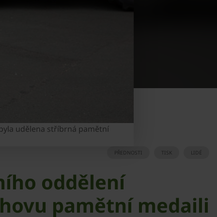
yla udělena stříbrná pamětní
PŘEDNOSTI
TISK
LIDÉ
ního oddělení
thovu pamětní medaili