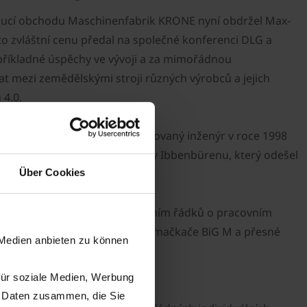
doucí obchodu Maschinenfabrik KRONE nyní obdržel Max-
 zvláštní cenu předal na společné konferenci DLG a
 příkladné úspěchy ve vývoji a za mimořádnou
t mezi zemědělskými stroji různých výrobců a jejich
 4.0.
stupu do firmy byl jako vystudovaný inženýr v roce 1998
 I dnes pan Horstmann žijící v Ibbenbürenu, který odešel
Über Cookies
vé shrnovače se středovým ukládáním řádků o pracovním
vysoce výkonné samojízdné žací mačkače BiG M a přesné
 Medien anbieten zu können
für soziale Medien, Werbung
n Daten zusammen, die Sie