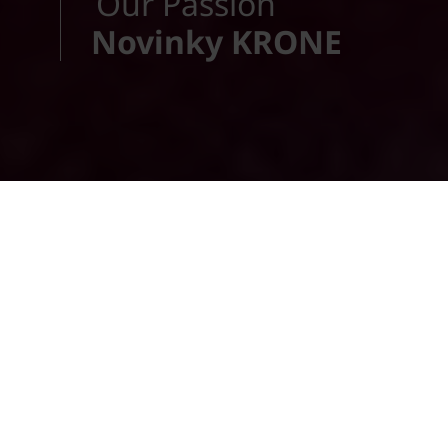
Our Passion
Novinky KRONE
Jsme zde pro Vás.
Hledáme odbytové partnery