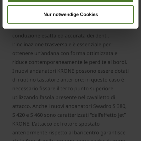
Il carrello è dotato di serie di quattro ruote; la
regolazione dell’inclinazione trasversale è
Nur notwendige Cookies
compresa. Il posizionamento delle ruote a
ridosso della traiettoria dei denti assicura la
conduzione esatta ed accurata dei denti.
L’inclinazione trasversale è essenziale per
ottenere un’andana con forma ottimizzata e
riduce contemporaneamente le perdite ai bordi.
I nuovi andanatori KRONE possono essere dotati
di ruotino tastatore anteriore; in questo caso è
necessario fissare il terzo punto superiore
utilizzando l’asola presente nel cavalletto di
attacco. Anche i nuovi andanatori Swadro S 380,
S 420 e S 460 sono caratterizzati “dall’effetto Jet”
KRONE. L’attacco del rotore spostato
anteriormente rispetto al baricentro garantisce