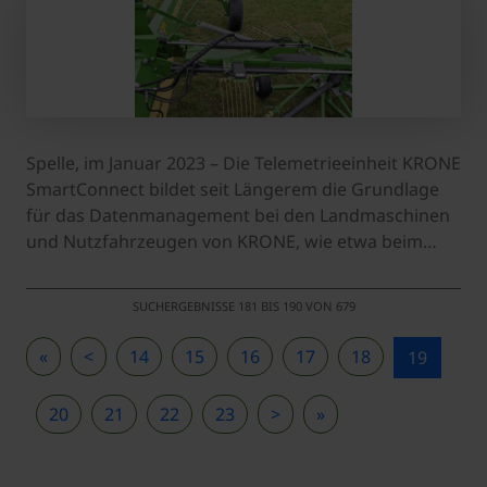
Spelle, im Januar 2023 – Die Telemetrieeinheit KRONE
SmartConnect bildet seit Längerem die Grundlage
für das Datenmanagement bei den Landmaschinen
und Nutzfahrzeugen von KRONE, wie etwa beim…
SUCHERGEBNISSE 181 BIS 190 VON 679
«
<
14
15
16
17
18
19
20
21
22
23
>
»