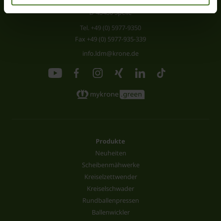
Heinrich-Krone-Straße 10
D-48480 Spelle
Tel.
+49 (0) 5977-9350
Fax +49 (0) 5977-935-339
info.ldm@krone.de
Produkte
Neuheiten
Scheibenmähwerke
Kreiselzettwender
Kreiselschwader
Rundballenpressen
Ballenwickler