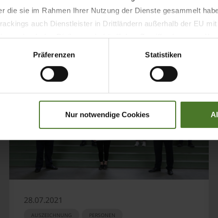
MEHR ERFAHREN
der die sie im Rahmen Ihrer Nutzung der Dienste gesammelt hab
ackings auch Dienstleister in Drittländern außerhalb der EU mi
 wodurch das Risiko von behördlichen Zugriffen bzw. von Kontro
Präferenzen
Statistiken
Nur notwendige Cookies
A
28.07.2021
AUSZEICHNUNG
PERSONEN