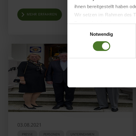
ihnen bereitgestellt haben o
MEHR ERFAHREN
Wir setzen im Rahmen des Tr
Datenschutzbestimmungen ein,
Einwilligungsauswahl
Daten bestehen kann.
Notwendig
Datenschutzhinweise
Impressum
03.08.2021
PRESSE
PERSONEN
UNTERNEHMEN