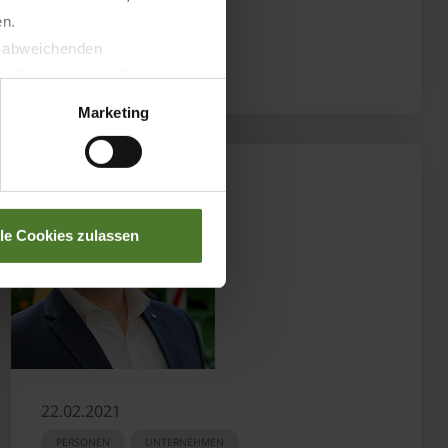
MEHR ERFAHREN
en.
t abweichenden
llverlust bzgl. übermittelter
Marketing
lle Cookies zulassen
22.02.2021
PERSONEN
UNTERNEHMEN