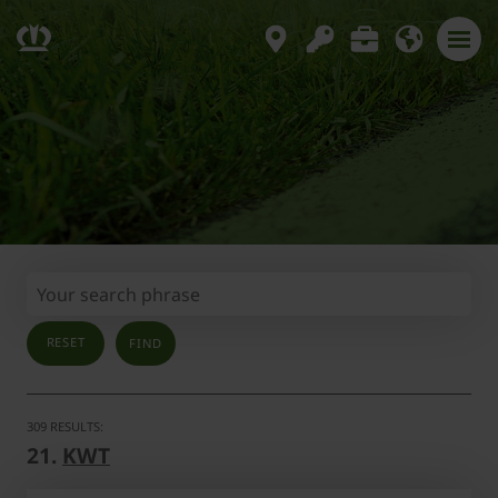
RESET
309 RESULTS:
21.
KWT