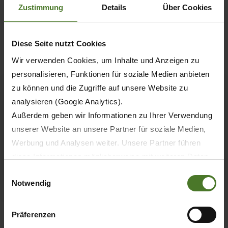
TX Kapacita až 56 m³ Konstrukce s jedním rámem
Zustimmung
Details
Über Cookies
nízká vlastní hmotnost a vyšší ložná kapacita Vpředu
snížené ocelové dno pro větší ložný objem a
komfortnější jízdu Extrémně výkonný pohon…
Diese Seite nutzt Cookies
Wir verwenden Cookies, um Inhalte und Anzeigen zu
27.
ZX
personalisieren, Funktionen für soziale Medien anbieten
zu können und die Zugriffe auf unsere Website zu
analysieren (Google Analytics).
Außerdem geben wir Informationen zu Ihrer Verwendung
unserer Website an unsere Partner für soziale Medien,
Werbung und Analysen weiter. Unsere Partner führen
diese Informationen möglicherweise mit weiteren Daten
zusammen, die Sie ihnen bereitgestellt haben oder die
Einwilligungsauswahl
Notwendig
sie im Rahmen Ihrer Nutzung der Dienste gesammelt
haben.
ZX Hydraulicky poháněné neřízené sběrací ústrojí s
Wir setzen im Rahmen des Trackings auch Dienstleister
Präferenzen
elektrohydraulickým odlehčením Integrální rotor a
in Drittländern außerhalb der EU mit abweichenden