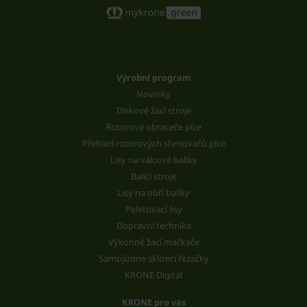
Výrobní program
Novinky
Diskové žací stroje
Rotorové obraceče píce
Přehled rotorových shrnovačů píce
Lisy na válcové balíky
Balicí stroje
Lisy na obří balíky
Peletovací lisy
Dopravní technika
Výkonné žací mačkače
Samojízdné sklízecí řezačky
KRONE Digital
KRONE pro vás