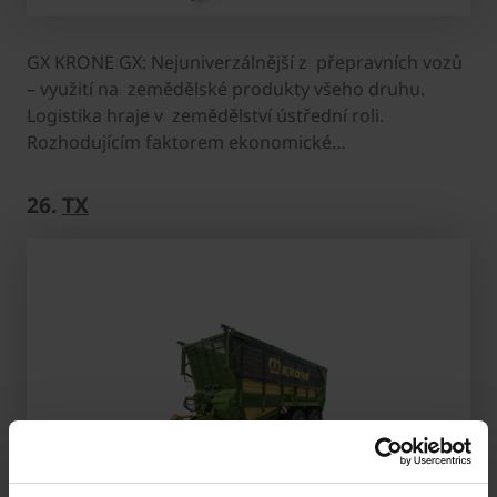
GX KRONE GX: Nejuniverzálnější z přepravních vozů
– využití na zemědělské produkty všeho druhu.
Logistika hraje v zemědělství ústřední roli.
Rozhodujícím faktorem ekonomické…
26.
TX