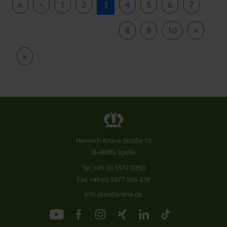
«
<
1
2
4
5
6
7
3
8
9
10
>
»
Heinrich-Krone-Straße 10
D-48480 Spelle
Tel.
+49 (0) 5977-9350
Fax +49 (0) 5977-935-339
info.ldm@krone.de