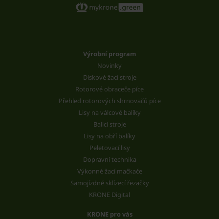
Výrobní program
Novinky
Diskové žací stroje
Rotorové obraceče píce
Přehled rotorových shrnovačů píce
Lisy na válcové balíky
Balicí stroje
Lisy na obří balíky
Peletovací lisy
Dopravní technika
Výkonné žací mačkače
Samojízdné sklízecí řezačky
KRONE Digital
KRONE pro vás