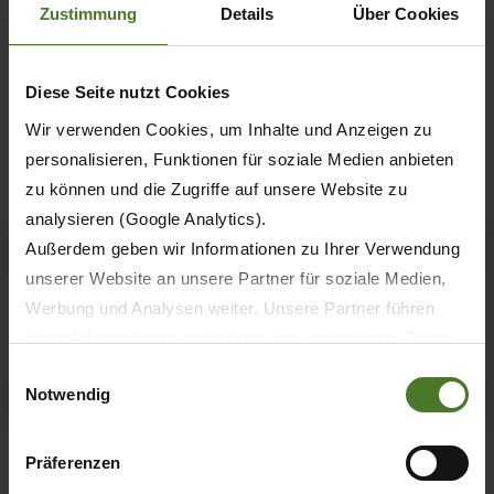
KRONE excellent Parts S rozhodnutím pro originální
Zustimmung
Details
Über Cookies
náhradní díly KRONE excellent se současně
rozhodujete i pro nejvyšší standard přímo od
výrobce Vašeho stroje, spolehlivý servis a rychlé
Diese Seite nutzt Cookies
dodávky…
Wir verwenden Cookies, um Inhalte und Anzeigen zu
personalisieren, Funktionen für soziale Medien anbieten
17.
VariPack Pro
zu können und die Zugriffe auf unsere Website zu
analysieren (Google Analytics).
Außerdem geben wir Informationen zu Ihrer Verwendung
unserer Website an unsere Partner für soziale Medien,
Werbung und Analysen weiter. Unsere Partner führen
diese Informationen möglicherweise mit weiteren Daten
zusammen, die Sie ihnen bereitgestellt haben oder die
Einwilligungsauswahl
Notwendig
sie im Rahmen Ihrer Nutzung der Dienste gesammelt
haben.
Wir setzen im Rahmen des Trackings auch Dienstleister
Präferenzen
VariPack Pro Lis na válcové balíky - precizní a
in Drittländern außerhalb der EU mit abweichenden