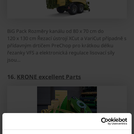
BiG Pack Rozměry kanálu od 80 x 70 cm do
120 x 130 cm Řezací ústrojí XCut a VariCut případně s
přídavným drtičem PreChop pro krátkou délku
řezanky VFS a elektronická regulace lisovací síly
jsou…
16.
KRONE excellent Parts