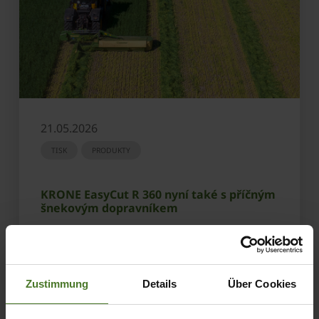
21.05.2026
TISK
PRODUKTY
KRONE EasyCut R 360 nyní také s příčným
šnekovým dopravníkem
ZJISTIT VÍC
Zustimmung
Details
Über Cookies