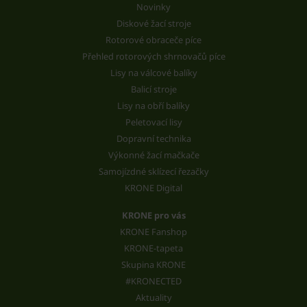
Novinky
Diskové žací stroje
Rotorové obraceče píce
Přehled rotorových shrnovačů píce
Lisy na válcové balíky
Balicí stroje
Lisy na obří balíky
Peletovací lisy
Dopravní technika
Výkonné žací mačkače
Samojízdné sklízecí řezačky
KRONE Digital
KRONE pro vás
KRONE Fanshop
KRONE-tapeta
Skupina KRONE
#KRONECTED
Aktuality