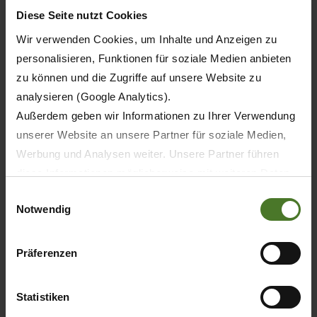
Diese Seite nutzt Cookies
Wir verwenden Cookies, um Inhalte und Anzeigen zu
personalisieren, Funktionen für soziale Medien anbieten
zu können und die Zugriffe auf unsere Website zu
analysieren (Google Analytics).
Außerdem geben wir Informationen zu Ihrer Verwendung
unserer Website an unsere Partner für soziale Medien,
Werbung und Analysen weiter. Unsere Partner führen
diese Informationen möglicherweise mit weiteren Daten
20.05.2026
zusammen, die Sie ihnen bereitgestellt haben oder die
Einwilligungsauswahl
TISK
PRODUKTY
Notwendig
sie im Rahmen Ihrer Nutzung der Dienste gesammelt
haben.
Wir setzen im Rahmen des Trackings auch Dienstleister
30 let KRONE BiG M – první samojízdný
Präferenzen
žací stroj světa slaví jubileum
in Drittländern außerhalb der EU mit abweichenden
Datenschutzbestimmungen ein, wodurch das Risiko von
Statistiken
behördlichen Zugriffen bzw. von Kontrollverlust bzgl.
ZJISTIT VÍC