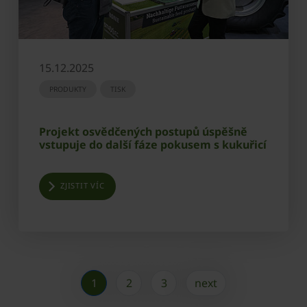
15.12.2025
PRODUKTY
TISK
Projekt osvědčených postupů úspěšně
vstupuje do další fáze pokusem s kukuřicí
ZJISTIT VÍC
1
2
3
next