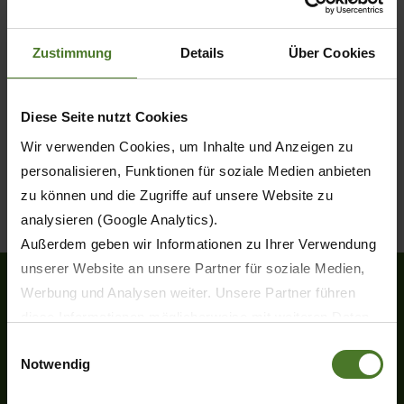
Zustimmung
Details
Über Cookies
Diese Seite nutzt Cookies
Wir verwenden Cookies, um Inhalte und Anzeigen zu
personalisieren, Funktionen für soziale Medien anbieten
zu können und die Zugriffe auf unsere Website zu
analysieren (Google Analytics).
Außerdem geben wir Informationen zu Ihrer Verwendung
unserer Website an unsere Partner für soziale Medien,
Werbung und Analysen weiter. Unsere Partner führen
diese Informationen möglicherweise mit weiteren Daten
Heinrich-Krone-Straße 10
zusammen, die Sie ihnen bereitgestellt haben oder die
Einwilligungsauswahl
D-48480 Spelle
Notwendig
sie im Rahmen Ihrer Nutzung der Dienste gesammelt
Tel.
+49 (0) 5977-9350
haben.
Fax +49 (0) 5977-935-339