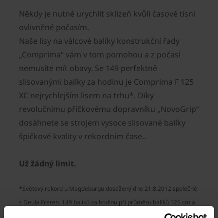
Někdy je nutné urychlit sklizeň kvůli časové tísni
ovlivněné počasím.
Naše lisy na válcové balíky konstrukční řady
„Comprima“ vám v tom pomohou a z počasí
nemusíte mít obavy. Se 149 perfektně
slisovanými balíky za hodinu je Comprima F 125
XC nejrychlejším lisem na trhu*. Díky
revolučnímu příčkovému dopravníku „NovoGrip“
dosáhnete se strojem vysoce slisované balíky
špičkové kvality v rekordním čase..
Už žádný limit.
*Světový rekord u Magdeburgu dosažený dne 21.8.2012 společně
s Deula Freren. 149 balíků za hodinu při průměru balíků 125 cm a
vlhkosti 12%.