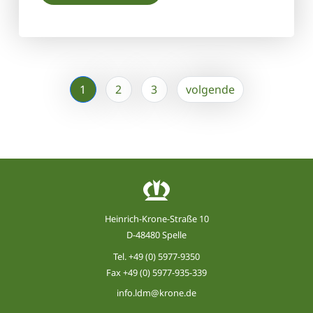
1
2
3
volgende
Heinrich-Krone-Straße 10
D-48480 Spelle
Tel.
+49 (0) 5977-9350
Fax +49 (0) 5977-935-339
info.ldm@krone.de