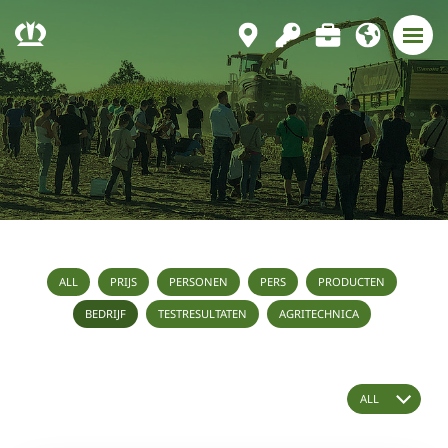
ALL
PRIJS
PERSONEN
PERS
PRODUCTEN
BEDRIJF
TESTRESULTATEN
AGRITECHNICA