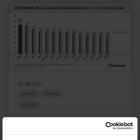
07.06.2021
STAMPA
PREMIO
SOCIETÀ
KRONE nuovamente al primo posto:
KRONE promossa dai rivenditori
specializzati tedeschi