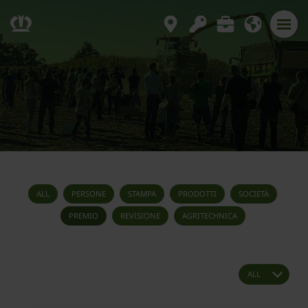
ALL
PERSONE
STAMPA
PRODOTTI
SOCIETÀ
PREMIO
REVISIONE
AGRITECHNICA