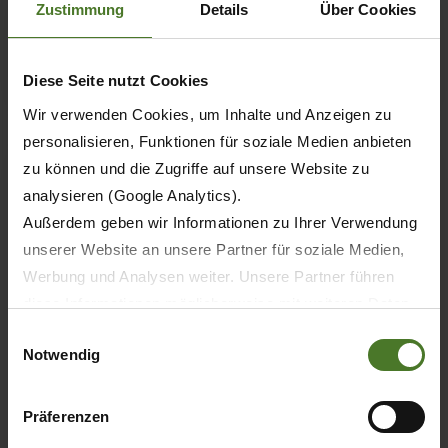
Zustimmung
Details
Über Cookies
SCOPRI DI PIÙ
Diese Seite nutzt Cookies
Wir verwenden Cookies, um Inhalte und Anzeigen zu
personalisieren, Funktionen für soziale Medien anbieten
zu können und die Zugriffe auf unsere Website zu
analysieren (Google Analytics).
Außerdem geben wir Informationen zu Ihrer Verwendung
unserer Website an unsere Partner für soziale Medien,
Werbung und Analysen weiter. Unsere Partner führen
diese Informationen möglicherweise mit weiteren Daten
zusammen, die Sie ihnen bereitgestellt haben oder die
Einwilligungsauswahl
Notwendig
sie im Rahmen Ihrer Nutzung der Dienste gesammelt
haben.
07.03.2019
Wir setzen im Rahmen des Trackings auch Dienstleister
Präferenzen
in Drittländern außerhalb der EU mit abweichenden
STAMPA
PREMIO