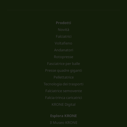
Prodotti
Novità
Falciatrici
Voltafieno
Andanatori
Rotopresse
Fasciatrice per balle
Presse quadre giganti
Pellettatrice
Tecnologia dei trasporti
Falciatrice semovente
Falcia-trinca caricatrici
KRONE Digital
Esplora KRONE
Il Museo KRONE