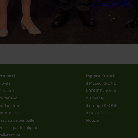
Prodotti
Esplora KRONE
Novità
Il Museo KRONE
Falciatrici
KRONE Fanshop
Voltafieno
Wallpaper
Andanatori
Il gruppo KRONE
Rotopresse
#KRONECTED
Fasciatrice per balle
Notizie
Presse quadre giganti
Pellettatrice