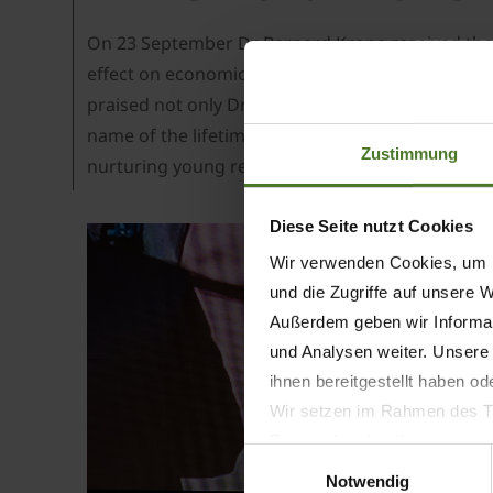
On 23 September Dr Bernard Krone received the E
effect on economic and social areas of Emsland 
praised not only Dr Krone's successful entreprene
name of the lifetime achievement award winner i
Zustimmung
nurturing young regional talent.
Diese Seite nutzt Cookies
Wir verwenden Cookies, um I
und die Zugriffe auf unsere 
Außerdem geben wir Informat
und Analysen weiter. Unsere
ihnen bereitgestellt haben o
Wir setzen im Rahmen des Tr
Datenschutzbestimmungen ein,
Einwilligungsauswahl
Daten bestehen kann.
Notwendig