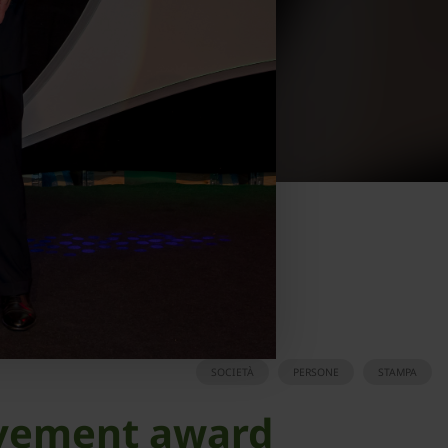
SOCIETÀ
PERSONE
STAMPA
ievement award