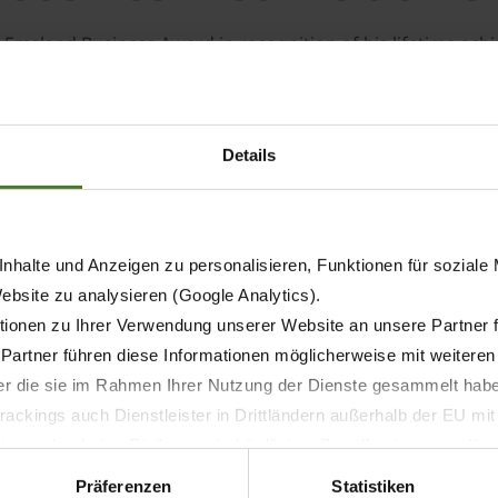
msland Business Award in recognition of his lifetime achi
life”, said Bernard Meyer on presenting the award. He has
urial activities, but also his commitment to social and cul
s the Dr Bernard Krone Foundation, which supports wide-ra
Details
nhalte und Anzeigen zu personalisieren, Funktionen für soziale
Website zu analysieren (Google Analytics).
ionen zu Ihrer Verwendung unserer Website an unsere Partner 
 Partner führen diese Informationen möglicherweise mit weitere
der die sie im Rahmen Ihrer Nutzung der Dienste gesammelt hab
ackings auch Dienstleister in Drittländern außerhalb der EU mi
 wodurch das Risiko von behördlichen Zugriffen bzw. von Kontro
Präferenzen
Statistiken