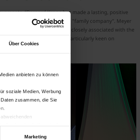
evements. “Bernard Krone has made a lasting, positive
 given a human face to the term "family company”. Meyer
tural causes. One organisation closely associated with the
nging projects. Dr Krone is particularly keen on
Über Cookies
 Medien anbieten zu können
für soziale Medien, Werbung
n Daten zusammen, die Sie
en.
t abweichenden
llverlust bzgl. übermittelter
Marketing