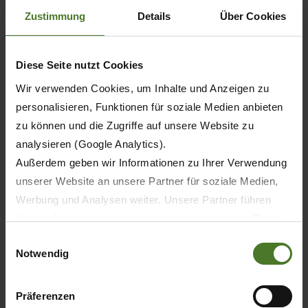
Espace de chargement
Zustimmung
Details
Über Cookies
L'arrière
Diese Seite nutzt Cookies
Essieux
Wir verwenden Cookies, um Inhalte und Anzeigen zu
personalisieren, Funktionen für soziale Medien anbieten
Freins
zu können und die Zugriffe auf unsere Website zu
analysieren (Google Analytics).
Direction
Außerdem geben wir Informationen zu Ihrer Verwendung
unserer Website an unsere Partner für soziale Medien,
Pilotage
Werbung und Analysen weiter. Unsere Partner führen
diese Informationen möglicherweise mit weiteren Daten
Sécurité
zusammen, die Sie ihnen bereitgestellt haben oder die
Einwilligungsauswahl
Notwendig
sie im Rahmen Ihrer Nutzung der Dienste gesammelt
Autres équipements
haben.
Wir setzen im Rahmen des Trackings auch Dienstleister
Präferenzen