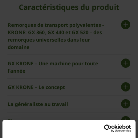
Caractéristiques du produit
Remorques de transport polyvalentes ­
KRONE: GX 360, GX 440 et GX 520 – des
remorques universelles dans leur
domaine
GX KRONE – Une machine pour toute
l'année
GX KRONE – Le concept
La généraliste au travail
Timon