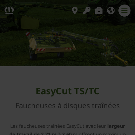
EasyCut TS/TC
Faucheuses à disques traînées
Les faucheuses traînées EasyCut avec leur
largeur
de travail de 2,71 m à 3,60
m offrent un maximum