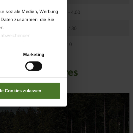
für soziale Medien, Werbung
3,50 - 4,00
n Daten zusammen, die Sie
en.
22 / 30
t abweichenden
llverlust bzgl. übermittelter
10
Marketing
en rectangulaires
lle Cookies zulassen