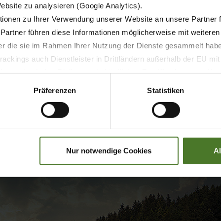
Website zu analysieren (Google Analytics).
ionen zu Ihrer Verwendung unserer Website an unsere Partner 
3,50
 Partner führen diese Informationen möglicherweise mit weitere
der die sie im Rahmen Ihrer Nutzung der Dienste gesammelt hab
22 / 30
ackings auch Dienstleister in Drittländern außerhalb der EU mi
 wodurch das Risiko von behördlichen Zugriffen bzw. von Kontro
10
Präferenzen
Statistiken
– pour des andains propres bi
KRONE Swadro S Highland
Nur notwendige Cookies
A