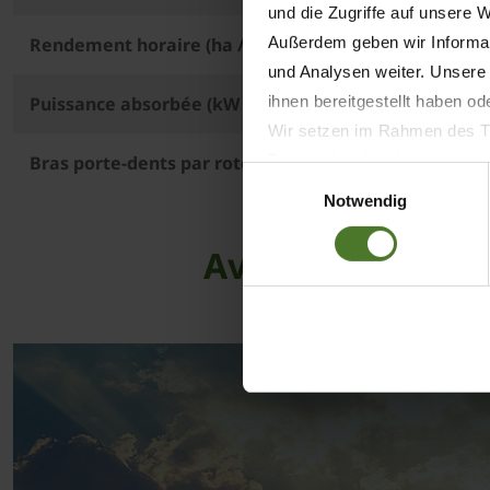
und die Zugriffe auf unsere 
Außerdem geben wir Informat
Rendement horaire (ha / h)
und Analysen weiter. Unsere
ihnen bereitgestellt haben o
Puissance absorbée (kW / CV)
Wir setzen im Rahmen des Tr
Datenschutzbestimmungen ein,
Bras porte-dents par rotor
Einwilligungsauswahl
Daten bestehen kann.
Notwendig
Datenschutzhinweise
Impressum
Avec effet Lift 