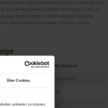
ndaineur reste aligné derrière le tracteur. Au relevage ou à
, le mouvement génère "l’effet Jet" Krone bien connu et
r dans le sol, le rotor se relève toujours d’abord à
e se pose toujours en premier à l’arrière, ainsi le
sage
Swadro S 380 Highland
Attelage trois points
Über Cookies
3,80
 Medien anbieten zu können
2,96