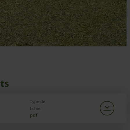
ts
Type de
fichier
pdf