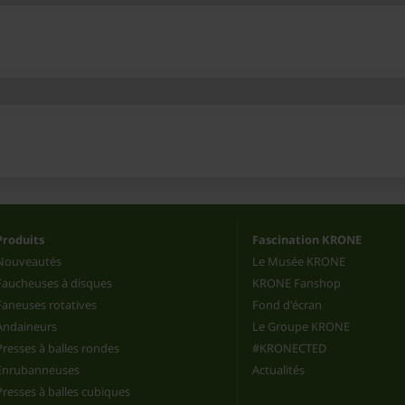
Produits
Fascination KRONE
Nouveautés
Le Musée KRONE
Faucheuses à disques
KRONE Fanshop
Faneuses rotatives
Fond d'écran
Andaineurs
Le Groupe KRONE
Presses à balles rondes
#KRONECTED
Enrubanneuses
Actualités
Presses à balles cubiques