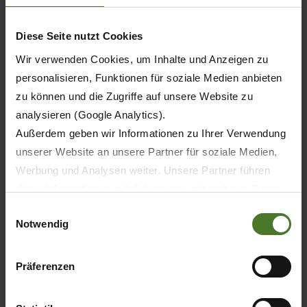
Option
Diese Seite nutzt Cookies
Option
Wir verwenden Cookies, um Inhalte und Anzeigen zu
Option
personalisieren, Funktionen für soziale Medien anbieten
zu können und die Zugriffe auf unsere Website zu
Option
analysieren (Google Analytics).
Außerdem geben wir Informationen zu Ihrer Verwendung
Option
unserer Website an unsere Partner für soziale Medien,
Werbung und Analysen weiter. Unsere Partner führen
Série
diese Informationen möglicherweise mit weiteren Daten
zusammen, die Sie ihnen bereitgestellt haben oder die
Einwilligungsauswahl
Notwendig
sie im Rahmen Ihrer Nutzung der Dienste gesammelt
haben.
4
Wir setzen im Rahmen des Trackings auch Dienstleister
Präferenzen
in Drittländern außerhalb der EU mit abweichenden
5
Datenschutzbestimmungen ein, wodurch das Risiko von