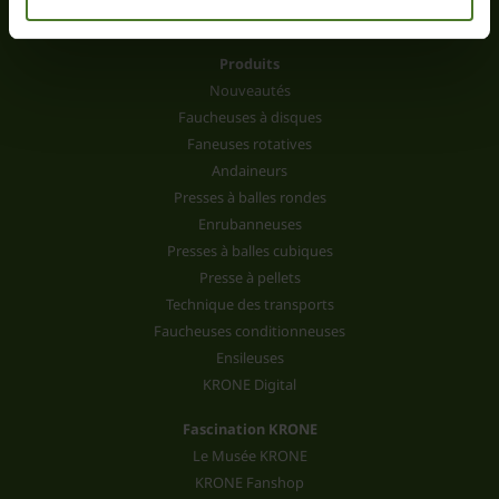
Produits
Nouveautés
Faucheuses à disques
Faneuses rotatives
Andaineurs
Presses à balles rondes
Enrubanneuses
Presses à balles cubiques
Presse à pellets
Technique des transports
Faucheuses conditionneuses
Ensileuses
KRONE Digital
Fascination KRONE
Le Musée KRONE
KRONE Fanshop