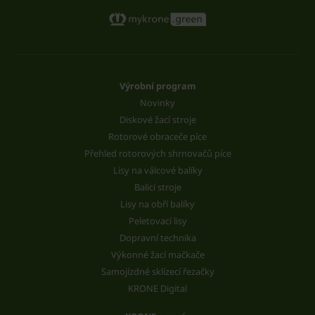
Výrobní program
Novinky
Diskové žací stroje
Rotorové obraceče píce
Přehled rotorových shrnovačů píce
Lisy na válcové balíky
Balicí stroje
Lisy na obří balíky
Peletovací lisy
Dopravní technika
Výkonné žací mačkače
Samojízdné sklízecí řezačky
KRONE Digital