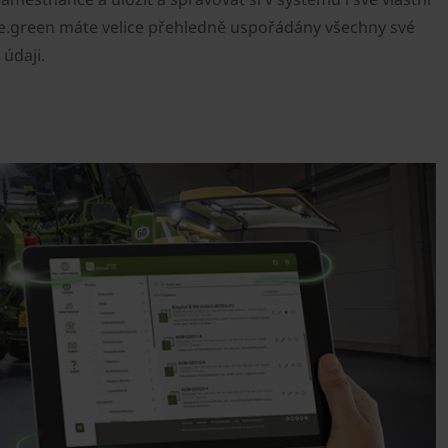
ne.green máte velice přehledně uspořádány všechny své
 údaji.