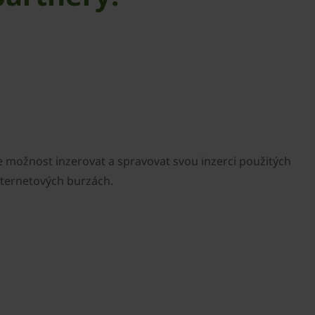
d
ožnost inzerovat a spravovat svou inzerci použitých
nternetových burzách.