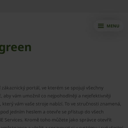
MENU
.green
 zákaznický portál, ve kterém se spojují všechny
 aby vám umožnil co nejpohodlněji a nejefektivněji
, který vám vaše stroje nabízí. To ve stručnosti znamená,
e pod jedním heslem a otevře se přístup do všech
E Services. Kromě toho můžete jako správce otevřít
aměstnance a uložit a spravovat si v systému i své vlastní