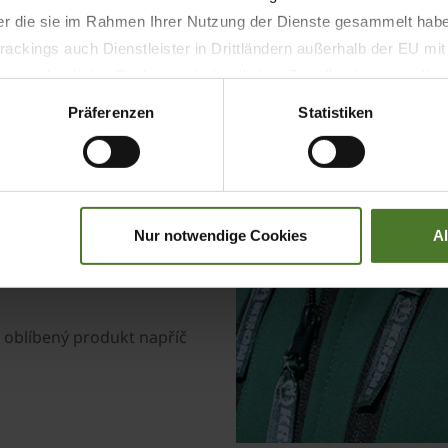
der die sie im Rahmen Ihrer Nutzung der Dienste gesammelt hab
ackings auch Dienstleister in Drittländern außerhalb der EU mi
Smart Telem
 wodurch das Risiko von behördlichen Zugriffen bzw. von Kontro
Präferenzen
Statistiken
Udržujte si přehled o svých
kdekoliv.
Nur notwendige Cookies
A
j oblíbený produkt napříč