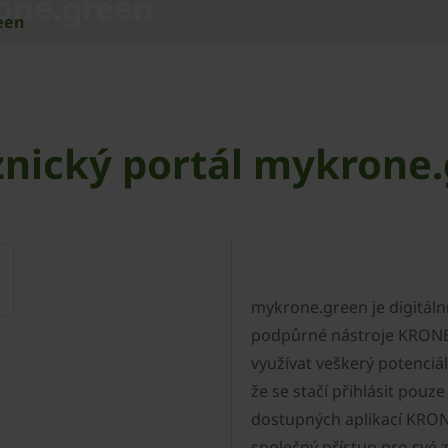
one.green
een
nický portál mykrone
mykrone.green je digitální
podpůrné nástroje KRONE,
využívat veškerý potenciál
že se stačí přihlásit pouz
dostupných aplikací KRON
společný přístup pro své z