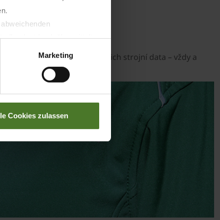
en.
t abweichenden
atics
llverlust bzgl. übermittelter
Marketing
 strojích KRONE a sledujte jejich strojní data – vždy a
lle Cookies zulassen