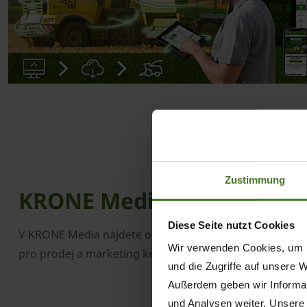
Zustimmung
KRONE Media
Diese Seite nutzt Cookies
V KRONE Media najdete obrázky strojů a brožury a také 
Wir verwenden Cookies, um I
pro prodej a marketing ke stažení.
und die Zugriffe auf unsere 
Außerdem geben wir Informat
und Analysen weiter. Unsere