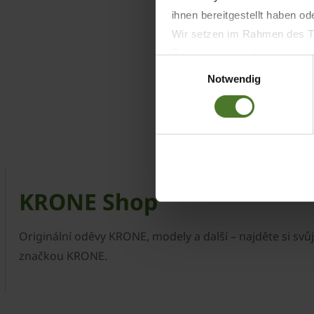
ihnen bereitgestellt haben o
Wir setzen im Rahmen des Tr
Datenschutzbestimmungen ein,
Einwilligungsauswahl
Daten bestehen kann.
Notwendig
Datenschutzhinweise
Impressum
KRONE Shop
Originální oděvy KRONE, modely a další – najděte si svů
značkou KRONE.