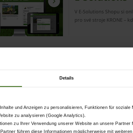
V E-Solutions Shopu si onli
pro své stroje KRONE – kdy
Details
nejdůležitější informace
nhalte und Anzeigen zu personalisieren, Funktionen für soziale
Website zu analysieren (Google Analytics).
ionen zu Ihrer Verwendung unserer Website an unsere Partner 
 Partner führen diese Informationen möglicherweise mit weitere