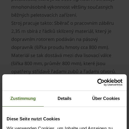
mnohonásobně výkonnost většiny současných
běžných peletovacích zařízení.
Stroj pracuje takto: Sběrač o pracovním záběru
2,35 m sbírá z řádků sklízený materiál, který je
dopravním rotorem podáván na pásový
dopravník (šířka proudu hmoty cca 800 mm).
Materiál se tak dostává mezi dva lisovací válce
(šířka 800 mm, průměr 800 mm), které jsou
opatřeny střídavě řadami zubů a řadami otvorů.
Sklízená hmota je protlačovaná přes matrici s
otvory o průměru 16 mm. Po procesu lisování se
pelety dopravují pomocí vnitřních dopravních
Zustimmung
Details
Über Cookies
šneků na pásový dopravník a odtud do
zásobníku. Přeprava a manipulace s peletami
Diese Seite nutzt Cookies
Premos je přitom podobně jednoduchá jako u
topného oleje. Objemová hmotnost pelet činí 600
Wir verwenden Cookies, um Inhalte und Anzeigen zu