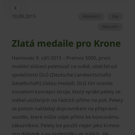
10.09.2015
PŘEDNOSTI
TISK
PRODUKTY
Zlatá medaile pro Krone
Hannover, 9. září 2015 – Premos 5000, první
mobilní sklízecí peletovač na světě, obdržel od
společnosti DLG (Deutsche Landwirtschafts
Gesellschaft) zlatou medaili. DLG tím ocenila
inovativní koncepci stroje, který vyrábí pelety ze
stébel uložených na řádcích přímo na poli. Pelety
se potom nakládají dopravníkem na přepravní
vozidlo, které může odjet přímo ke koncovému
zákazníkovi. Pelety lze použít nejen jako krmivo
pro dobytek a na podestýlku ve stájích, ale