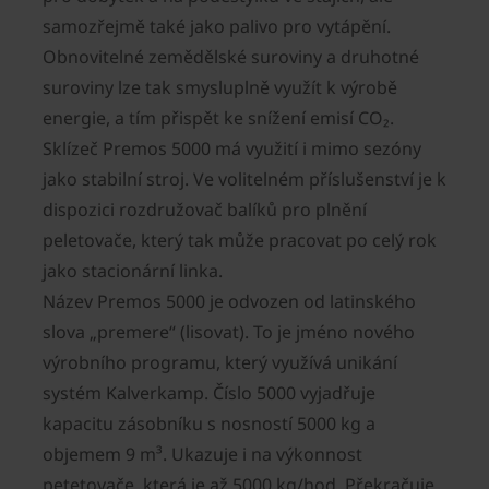
samozřejmě také jako palivo pro vytápění.
Obnovitelné zemědělské suroviny a druhotné
suroviny lze tak smysluplně využít k výrobě
energie, a tím přispět ke snížení emisí CO₂.
Sklízeč Premos 5000 má využití i mimo sezóny
jako stabilní stroj. Ve volitelném příslušenství je k
dispozici rozdružovač balíků pro plnění
peletovače, který tak může pracovat po celý rok
jako stacionární linka.
Název Premos 5000 je odvozen od latinského
slova „premere“ (lisovat). To je jméno nového
výrobního programu, který využívá unikání
systém Kalverkamp. Číslo 5000 vyjadřuje
kapacitu zásobníku s nosností 5000 kg a
objemem 9 m³. Ukazuje i na výkonnost
petetovače, která je až 5000 kg/hod. Překračuje