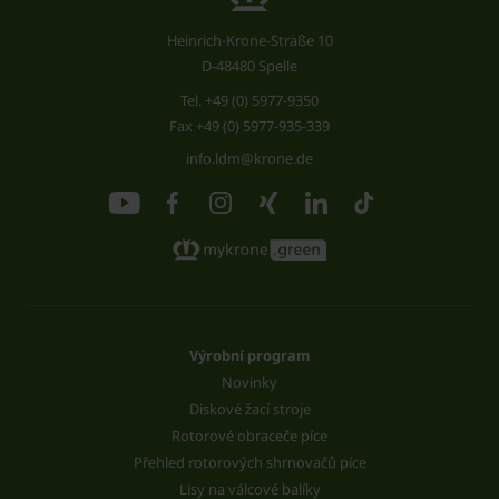
Heinrich-Krone-Straße 10
D-48480 Spelle
Tel.
+49 (0) 5977-9350
Fax +49 (0) 5977-935-339
info.ldm@krone.de
Výrobní program
Novinky
Diskové žací stroje
Rotorové obraceče píce
Přehled rotorových shrnovačů píce
Lisy na válcové balíky