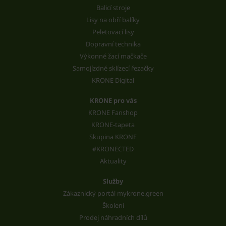
Balicí stroje
Lisy na obří balíky
Peletovací lisy
Dopravní technika
Výkonné žací mačkače
Samojízdné sklízecí řezačky
KRONE Digital
KRONE pro vás
KRONE Fanshop
KRONE-tapeta
Skupina KRONE
#KRONECTED
Aktuality
Služby
Zákaznický portál mykrone.green
Školení
Prodej náhradních dílů