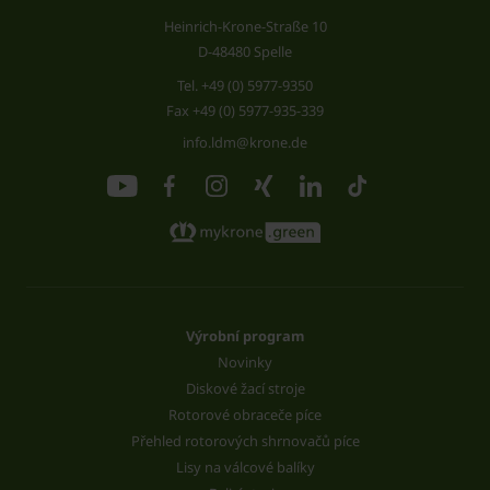
Heinrich-Krone-Straße 10
D-48480 Spelle
Tel.
+49 (0) 5977-9350
Fax +49 (0) 5977-935-339
info.ldm@krone.de
Výrobní program
Novinky
Diskové žací stroje
Rotorové obraceče píce
Přehled rotorových shrnovačů píce
Lisy na válcové balíky