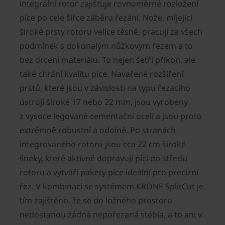
integrální rotor zajišťuje rovnoměrné rozložení
píce po celé šířce záběru řezání. Nože, míjející
široké prsty rotoru velice těsně, pracují za všech
podmínek s dokonalým nůžkovým řezem a to
bez drcení materiálu. To nejen šetří příkon, ale
také chrání kvalitu píce. Navařené rozšíření
prstů, které jsou v závislosti na typu řezacího
ústrojí široké 17 nebo 22 mm, jsou vyrobeny
z vysoce legované cementační oceli a jsou proto
extrémně robustní a odolné. Po stranách
integrovaného rotoru jsou cca 22 cm široké
šneky, které aktivně dopravují píci do středu
rotoru a vytváří pakety píce ideální pro precizní
řez. V kombinaci se systémem KRONE SplitCut je
tím zajištěno, že se do ložného prostoru
nedostanou žádná nepořezaná stébla, a to ani v