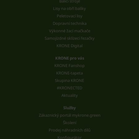
Balicí stroje
Lisy na obří balíky
Peletovací lisy
Dopravní technika
Výkonné žací mačkače
Samojízdné sklízecí řezačky
KRONE Digital
KRONE pro vás
KRONE Fanshop
KRONE-tapeta
Skupina KRONE
#KRONECTED
Aktuality
Služby
Zákaznický portál mykrone.green
Školení
Prodej náhradních dílů
Konfigurátor