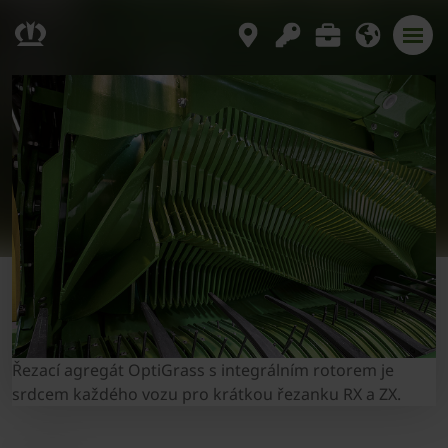
Řezací agregát OptiGrass s integrálním rotorem je
srdcem každého vozu pro krátkou řezanku RX a ZX.