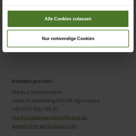
Impressum
předkompresi nejvyšší možná kvalita řezanky.
Závěr: Jedinečná koncepce řešení řezacího ústrojí
Alle Cookies zulassen
OptiGrass umožňuje spolu s dalšími technickými
finesami vozům pro krátkou řezanku RX a ZX
Nur notwendige Cookies
z profi segmentu dosáhnout dosud nedostižnou
kvalitu píce při maximální hltnosti.
Kontakt pro tisk:
Markus Steinwendner
Head of Marketing KRONE Agriculture
+49 5977 935 188 20
markus.steinwendner@krone.de
www.krone-agriculture.com