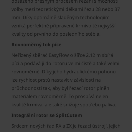
dosaženo přesným procesem řezání s možností
volby mezi teoretickými délkami řezu 28 nebo 37
mm. Díky optimálně sladěným technologiím
vzniká perfektně připravené krmivo té nejvyšší
kvality od prvního do posledního stébla.
Rovnoměrný tok píce
Neřízený sběrač EasyFlow o šířce 2,12 m sbírá
píci a podává ji do rotoru velmi čistě a také velmi
rovnoměrně. Díky jeho hydraulickému pohonu
lze rychlost prstů nastavit v závislosti na
průchodnosti tak, aby byl řezací rotor plněn
materiálem rovnoměrně. To prospívá nejen
kvalitě krmiva, ale také snižuje spotřebu paliva.
Integrální rotor se SplitCutem
Srdcem nových řad RX a ZX je řezací ústrojí. Jejich