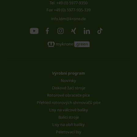
Tel.
+49 (0) 5977-9350
Fax +49 (0) 5977-935-339
info.ldm@krone.de
Výrobní program
Novinky
Diskové žací stroje
Rotorové obraceče píce
Přehled rotorových shrnovačů píce
Lisy na válcové balíky
Balicí stroje
Lisy na obří balíky
Peletovací lisy