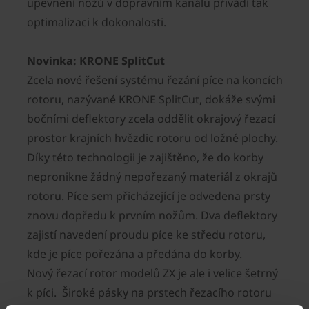
upevnění nožů v dopravním kanálu přivádí tak
optimalizaci k dokonalosti.
Novinka: KRONE SplitCut
Zcela nové řešení systému řezání píce na koncích
rotoru, nazývané KRONE SplitCut, dokáže svými
bočními deflektory zcela oddělit okrajový řezací
prostor krajních hvězdic rotoru od ložné plochy.
Díky této technologii je zajištěno, že do korby
nepronikne žádný nepořezaný materiál z okrajů
rotoru. Píce sem přicházející je odvedena prsty
znovu dopředu k prvním nožům. Dva deflektory
zajistí navedení proudu píce ke středu rotoru,
kde je píce pořezána a předána do korby.
Nový řezací rotor modelů ZX je ale i velice šetrný
k píci. Široké pásky na prstech řezacího rotoru