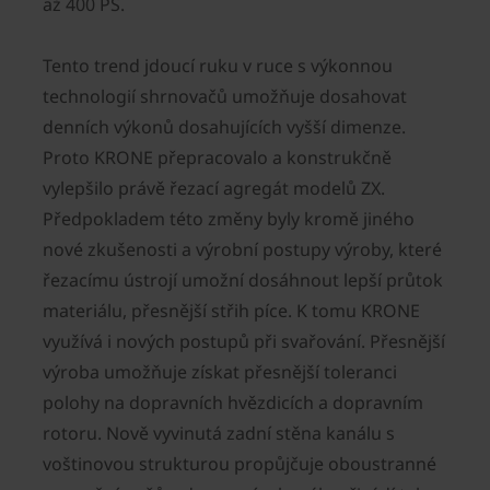
až 400 PS.
Tento trend jdoucí ruku v ruce s výkonnou
technologií shrnovačů umožňuje dosahovat
denních výkonů dosahujících vyšší dimenze.
Proto KRONE přepracovalo a konstrukčně
vylepšilo právě řezací agregát modelů ZX.
Předpokladem této změny byly kromě jiného
nové zkušenosti a výrobní postupy výroby, které
řezacímu ústrojí umožní dosáhnout lepší průtok
materiálu, přesnější střih píce. K tomu KRONE
využívá i nových postupů při svařování. Přesnější
výroba umožňuje získat přesnější toleranci
polohy na dopravních hvězdicích a dopravním
rotoru. Nově vyvinutá zadní stěna kanálu s
voštinovou strukturou propůjčuje oboustranné