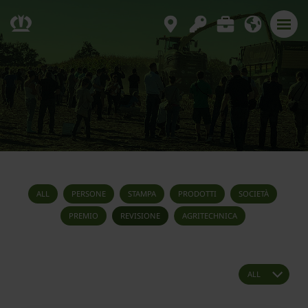
ALL
PERSONE
STAMPA
PRODOTTI
SOCIETÀ
PREMIO
REVISIONE
AGRITECHNICA