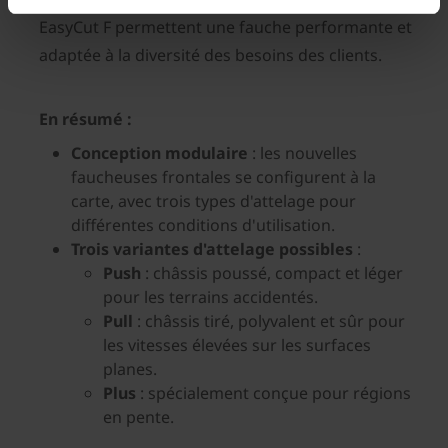
EasyCut F permettent une fauche performante et
adaptée à la diversité des besoins des clients.
En résumé :
Conception modulaire
: les nouvelles
faucheuses frontales se configurent à la
carte, avec trois types d'attelage pour
différentes conditions d'utilisation.
Trois variantes d'attelage possibles
:
Push
: châssis poussé, compact et léger
pour les terrains accidentés.
Pull
: châssis tiré, polyvalent et sûr pour
les vitesses élevées sur les surfaces
planes.
Plus
: spécialement conçue pour régions
en pente.