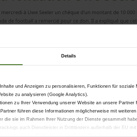
 mercredi à Uwe Seeler un chèque d‘un montant de 10 000 Eu
de de football a remercié pour ce don. Il a expliqué que ce
 ou psychique sont dépendantes de l‘aide d‘autrui. « Quand
u la possibilité d‘avoir une telle chance et sont du mauvais c
 personnellement la connaissance du légendaire meilleur bu
st aussi synonyme d‘esprit sportif et de loyauté absolue. 
Details
 étranger pour continuer à jouer dans son club. Ce n‘est pas
et homme, franc et sincère, fidèle à ses racines. »
nhalte und Anzeigen zu personalisieren, Funktionen für soziale
Website zu analysieren (Google Analytics).
ionen zu Ihrer Verwendung unserer Website an unsere Partner 
 Partner führen diese Informationen möglicherweise mit weitere
der die sie im Rahmen Ihrer Nutzung der Dienste gesammelt hab
ackings auch Dienstleister in Drittländern außerhalb der EU mi
 wodurch das Risiko von behördlichen Zugriffen bzw. von Kontro