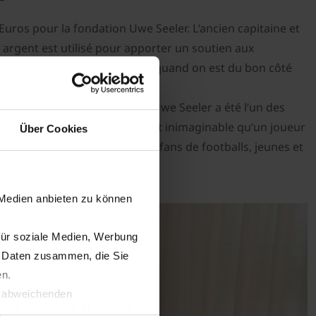
ros pour la fondation Uwe Seeler. L‘ancien capitaine et
t argent est utilisé pour apporter un soutien aux
 on doit tellement au sport et quand on est du bon côté
ôté », a expliqué Uwe Seeler.
teur du club de Hambourg. « Uwe Seeler a été l‘un des
Aujourd‘hui il est pratiquement inimaginable qu‘un joueur
Über Cookies
 sans raison que de nombreux fans de footballs, jeunes et
 Medien anbieten zu können
für soziale Medien, Werbung
n Daten zusammen, die Sie
en.
t abweichenden
llverlust bzgl. übermittelter