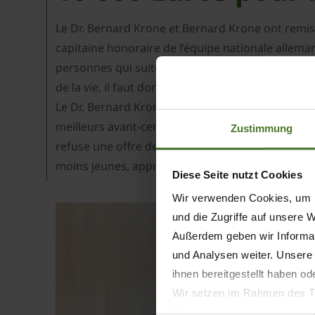
Le Dr. Bernard Krone et Bernard Krone ont remis
capitaine honoraire de l‘équipe nationale alleman
personnes qui suite à leur état physique, mental
de la vie, il faut donner à ceux qui n‘ont jamais e
Le Dr. Bernard Krone était très content de faire
meilleurs avant-centre au monde ; mais son nom e
Zustimmung
refuse une offre de plusieurs millions d’un club
moins jeunes, apprécient dans toute l‘Allemagne c
Diese Seite nutzt Cookies
Wir verwenden Cookies, um I
und die Zugriffe auf unsere 
Außerdem geben wir Informat
und Analysen weiter. Unsere
ihnen bereitgestellt haben o
Wir setzen im Rahmen des Tr
Datenschutzbestimmungen ein,