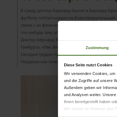
В среду доктор Бернард Кроне и Бернард Крон
футболу поблагодарил за благотворительный 
связи с их физическим, психическим или душе
что-нибудь тем, кто никогда не мог ощутить та
Доктор Бернард Кроне был очень рад возмож
Гамбурга. «Уве Зеелер был одним из лучших 
Zustimmung
Сегодня трудно представить себе игрока, спо
Недаром как пожилые, так и молодые футболь
Diese Seite nutzt Cookies
Wir verwenden Cookies, um I
und die Zugriffe auf unsere 
Außerdem geben wir Informat
und Analysen weiter. Unsere
ihnen bereitgestellt haben o
Wir setzen im Rahmen des Tr
Datenschutzbestimmungen ein,