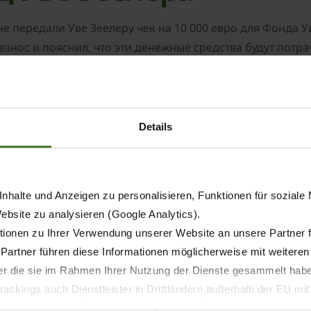
е передали Уве Зеелеру чек на 10 000 евро для Фонда 
взнос и пояснил, что эти денежные средства будут пот
вным состоянием. «Тот, кто многим обязан спорту и знае
кого состояния счастья и знает жизнь с другой стороны», 
ности лично познакомиться с легендой немецкого футб
в мире центральных нападающих. Его имя является олице
Details
собного отказаться от миллионного предложения от зару
ные болельщики во всей Германии высоко ценят этого ч
nhalte und Anzeigen zu personalisieren, Funktionen für soziale
Website zu analysieren (Google Analytics).
ionen zu Ihrer Verwendung unserer Website an unsere Partner 
 Partner führen diese Informationen möglicherweise mit weitere
der die sie im Rahmen Ihrer Nutzung der Dienste gesammelt hab
ackings auch Dienstleister in Drittländern außerhalb der EU mi
 wodurch das Risiko von behördlichen Zugriffen bzw. von Kontro