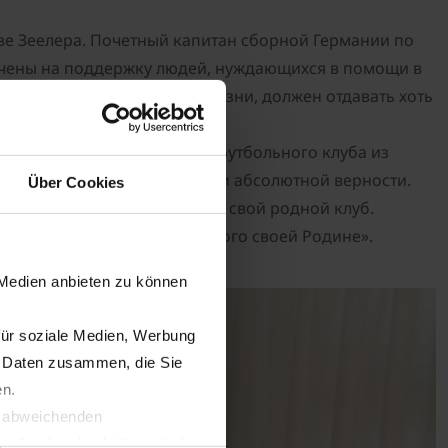
Уве Зеелера. Почетный капитан сборной Германии по
рачены на поддержку людей, нуждающихся в помощи в
т только светлую сторону жизни, должен отдавать хоть
- сказал Уве Зеелер.
ола, королем бомбардиров футбольного клуба из
творением честного спорта и абсолютной верности.
Über Cookies
бежного клуба ради игры за свой родной клуб.
еловека, искренне преданного своей Родине».
 Medien anbieten zu können
für soziale Medien, Werbung
n Daten zusammen, die Sie
en.
t abweichenden
llverlust bzgl. übermittelter