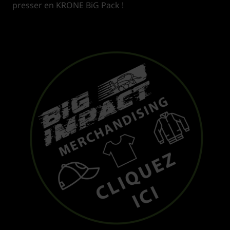
presser en KRONE BiG Pack !