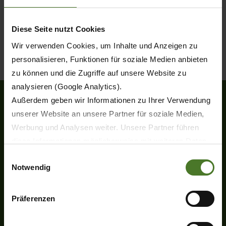
Diese Seite nutzt Cookies
Wir verwenden Cookies, um Inhalte und Anzeigen zu
personalisieren, Funktionen für soziale Medien anbieten
zu können und die Zugriffe auf unsere Website zu
analysieren (Google Analytics).
Außerdem geben wir Informationen zu Ihrer Verwendung
unserer Website an unsere Partner für soziale Medien,
Heinrich-Krone-Straße 10
Werbung und Analysen weiter. Unsere Partner führen
D-48480 Spelle
diese Informationen möglicherweise mit weiteren Daten
Tel.
+49 (0) 5977-9350
zusammen, die Sie ihnen bereitgestellt haben oder die
Einwilligungsauswahl
Fax +49 (0) 5977-935-339
Notwendig
sie im Rahmen Ihrer Nutzung der Dienste gesammelt
info.ldm@krone.de
haben.
Wir setzen im Rahmen des Trackings auch Dienstleister
Präferenzen
in Drittländern außerhalb der EU mit abweichenden
Datenschutzbestimmungen ein, wodurch das Risiko von