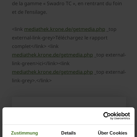
de la gamme « Swadro TC », en rentrant du foin
et de l’ensilage.
<link
mediathek.krone.de/getmedia.php
_top
external-link-grey>Téléchargez le rapport
complet</link> <link
mediathek.krone.de/getmedia.php
_top external-
link-green>ici</link><link
mediathek.krone.de/getmedia.php
_top external-
link-grey>.</link>
Technique Agricole 6/7-2016: Swadro TC
760
Zustimmung
Details
Über Cookies