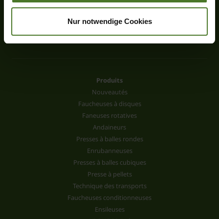
Nur notwendige Cookies
Produits
Nouveautés
Faucheuses à disques
Faneuses rotatives
Andaineurs
Presses à balles rondes
Enrubanneuses
Presses à balles cubiques
Presse à pellets
Technique des transports
Faucheuses conditionneuses
Ensileuses