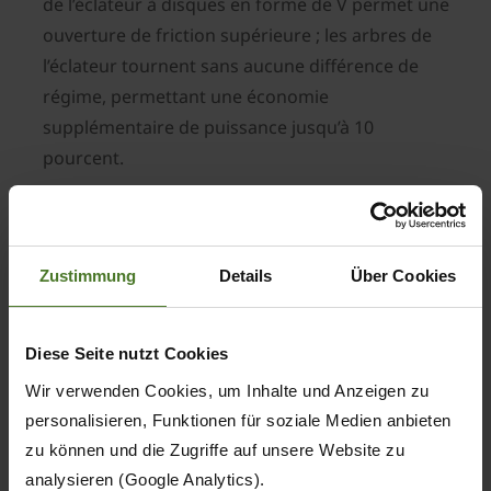
de l’éclateur à disques en forme de V permet une
ouverture de friction supérieure ; les arbres de
l’éclateur tournent sans aucune différence de
régime, permettant une économie
supplémentaire de puissance jusqu’à 10
pourcent.
Désormais également
disponible avec 48
couteaux
Zustimmung
Details
Über Cookies
Krone propose un
nouveau tambour
Diese Seite nutzt Cookies
biogaz pour la Big X
Wir verwenden Cookies, um Inhalte und Anzeigen zu
personalisieren, Funktionen für soziale Medien anbieten
zu können und die Zugriffe auf unsere Website zu
analysieren (Google Analytics).