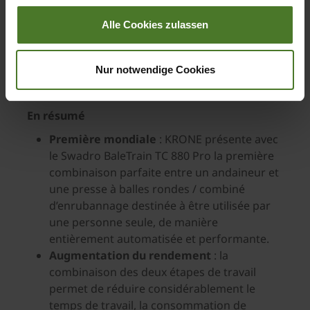
un combiné d’enrubannage KRONE montre que
Alle Cookies zulassen
la force d’innovation de KRONE permet encore et
toujours de trouver de nouvelles solutions pour
permettre à ses clients de gagner en efficience
Nur notwendige Cookies
technique et économique.
En résumé
Première mondiale
: KRONE présente avec
le Swadro BaleTrain TC 880 Pro la première
combinaison parfaite entre un andaineur et
une presse à balles rondes / combiné
d’enrubannage destinée à être utilisée par
une personne seule, de manière
entièrement automatisée et performante.
Augmentation du rendement
: la
combinaison des deux étapes de travail
permet de réduire considérablement le
temps de travail, la consommation de