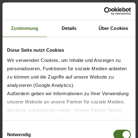
УЗНАТЬ БОЛЬШЕ
Zustimmung
Details
Über Cookies
Diese Seite nutzt Cookies
Wir verwenden Cookies, um Inhalte und Anzeigen zu
personalisieren, Funktionen für soziale Medien anbieten
zu können und die Zugriffe auf unsere Website zu
analysieren (Google Analytics).
Außerdem geben wir Informationen zu Ihrer Verwendung
unserer Website an unsere Partner für soziale Medien,
Werbung und Analysen weiter. Unsere Partner führen
diese Informationen möglicherweise mit weiteren Daten
04.09.2025
zusammen, die Sie ihnen bereitgestellt haben oder die
Einwilligungsauswahl
ПРОДУКТЫ
ПРЕССА
Notwendig
sie im Rahmen Ihrer Nutzung der Dienste gesammelt