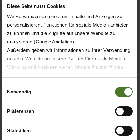
Diese Seite nutzt Cookies
Wir verwenden Cookies, um Inhalte und Anzeigen zu
personalisieren, Funktionen für soziale Medien anbieten
zu können und die Zugriffe auf unsere Website zu
analysieren (Google Analytics).
Außerdem geben wir Informationen zu Ihrer Verwendung
unserer Website an unsere Partner für soziale Medien,
Werbung und Analysen weiter. Unsere Partner führen
diese Informationen möglicherweise mit weiteren Daten
zusammen, die Sie ihnen bereitgestellt haben oder die
Einwilligungsauswahl
Notwendig
sie im Rahmen Ihrer Nutzung der Dienste gesammelt
haben.
Wir setzen im Rahmen des Trackings auch Dienstleister
Präferenzen
in Drittländern außerhalb der EU mit abweichenden
Datenschutzbestimmungen ein, wodurch das Risiko von
Statistiken
behördlichen Zugriffen bzw. von Kontrollverlust bzgl.