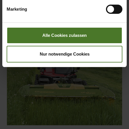
übermittelter Daten bestehen kann.
Marketing
Datenschutzhinweise
Impressum
Alle Cookies zulassen
Nur notwendige Cookies