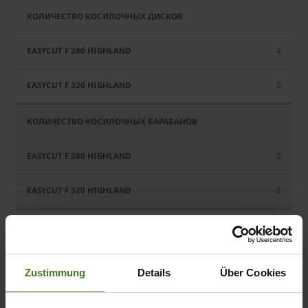
4
5
2
2
40 / 55
Zustimmung
Details
Über Cookies
48 / 65