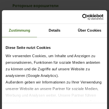
Роторные ворошители
Vendro Highland
О ПРОДУКТЕ
Zustimmung
Details
Über Cookies
Diese Seite nutzt Cookies
Wir verwenden Cookies, um Inhalte und Anzeigen zu
personalisieren, Funktionen für soziale Medien anbieten
zu können und die Zugriffe auf unsere Website zu
analysieren (Google Analytics).
Außerdem geben wir Informationen zu Ihrer Verwendung
unserer Website an unsere Partner für soziale Medien,
Werbung und Analysen weiter. Unsere Partner führen
diese Informationen möglicherweise mit weiteren Daten
zusammen, die Sie ihnen bereitgestellt haben oder die