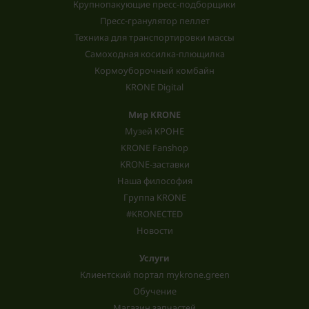
Крупнопакующие пресс-подборщики
Пресс-гранулятор пеллет
Техника для транспортировки массы
Самоходная косилка-плющилка
Кормоуборочный комбайн
KRONE Digital
Мир KRONE
Музей КРОНЕ
KRONE Fanshop
KRONE-заставки
Наша философия
Группа KRONE
#KRONECTED
Новости
Услуги
Клиентский портал mykrone.green
Обучение
Магазин запчастей