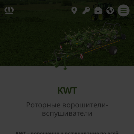
KWT
Роторные ворошители-
вспушиватели
KWT – ворошение и вспушивание по всей