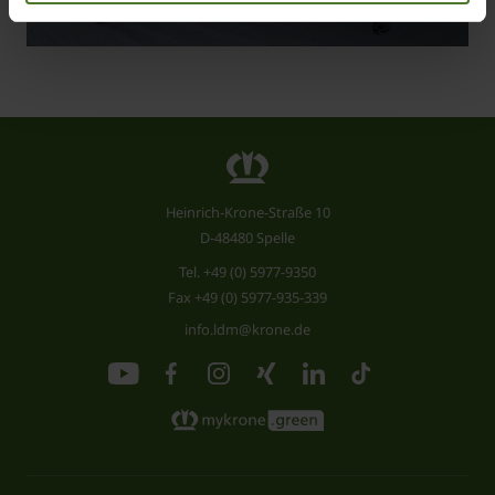
Heinrich-Krone-Straße 10
D-48480 Spelle
Tel.
+49 (0) 5977-9350
Fax +49 (0) 5977-935-339
info.ldm@krone.de