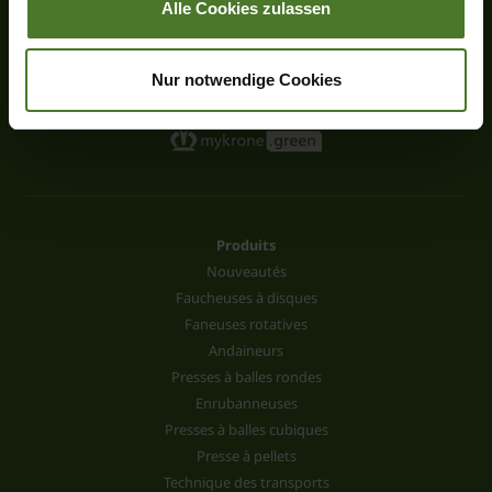
Alle Cookies zulassen
Fax +49 (0) 5977-935-339
info.ldm@krone.de
Nur notwendige Cookies
Produits
Nouveautés
Faucheuses à disques
Faneuses rotatives
Andaineurs
Presses à balles rondes
Enrubanneuses
Presses à balles cubiques
Presse à pellets
Technique des transports